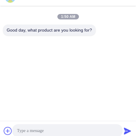
papier d'emballage
petit pain brun de
1:50 AM
blanc
papier d'emballage
Good day, what product are you looking for?
panneau de
revêtement de papier
Papier enduit de PE
d'emballage
papier offset
Papier d'art de lustre
Papier non-enduit de
Carton de SBS
Woodfree
Souscrivez