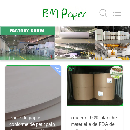
2026
GUANGZHOU
BMPAPER
CO.,
LTD..
All
Rights
Reserved.
MAISON
PRODUITS
AU
NEW
SUJET
DE
NOUS
VISITE
Paille de papier
couleur 100% blanche
D'USINE
conforme de petit pain
matérielle de FDA de