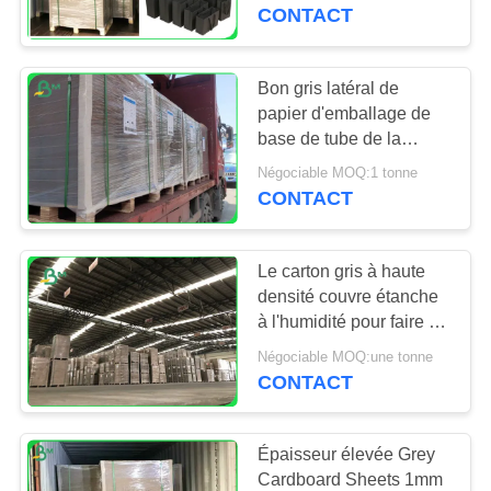
main
CONTACT
CONTRÔLE
DE
Bon gris latéral de
315
QUALITÉ
papier d'emballage de
panneau de
base de tube de la
tension 250gsm 350gsm
revêtement de
Négociable MOQ:1 tonne
CONTACTEZ-
Doulble
CONTACT
NOUS
papier d'emballage
Le carton gris à haute
NOUVELLES
densité couvre étanche
à l'humidité pour faire la
409
taille de boîtes adaptée
CAS
Négociable MOQ:une tonne
aux besoins du client
CONTACT
Papier enduit de PE
PLAN
Épaisseur élevée Grey
DU
Cardboard Sheets 1mm