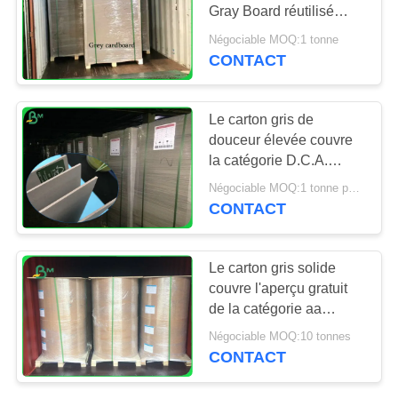
SITE
Gray Board réutilisé
1.5mm non-enduit
Négociable MOQ:1 tonne
PRIVACY
CONTACT
696
POLICY
papier offset
Le carton gris de
douceur élevée couvre
la catégorie D.C.A.
1.5mm 2.0mm 2.5mm
Négociable MOQ:1 tonne pour la taille spéciale et 10 tonnes pour la taille standard
pour l'empaquetage
CONTACT
398
Le carton gris solide
Papier d'art de
couvre l'aperçu gratuit
de la catégorie aa
lustre
d'épaisseur de 0,3 - de
Négociable MOQ:10 tonnes
4MM disponible
CONTACT