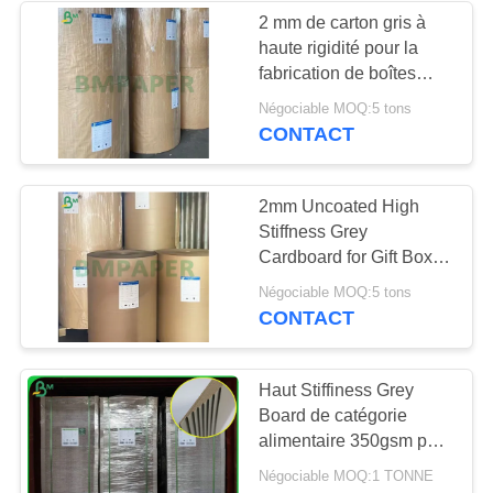
2 mm de carton gris à
haute rigidité pour la
261
fabrication de boîtes
Papier non-enduit
889*1192 mm
Négociable MOQ:5 tons
CONTACT
de Woodfree
2mm Uncoated High
Stiffness Grey
Cardboard for Gift Box
Making
338
Négociable MOQ:5 tons
CONTACT
Carton de SBS
Haut Stiffiness Grey
Board de catégorie
alimentaire 350gsm pour
faire le jouet de puzzle
Négociable MOQ:1 TONNE