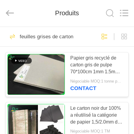
2026
GUANGZHOU
BMPAPER
CO.,
Produits
LTD..
All
Rights
Reserved.
MAISON
760
feuilles grises de carton
papier d'emballage
PRODUITS
blanc
Papier gris recyclé de
carton gris de pulpe
AU
70*100cm 1mm 1.5mm
SUJET
2mm feuilles de carton
Négociable MOQ:1 tonne pour la taille spéciale et 10 tonnes pour la taille standard
gris pour l'emballage
DE
CONTACT
702
NOUS
petit pain brun de
Le carton noir dur 100%
a réutilisé la catégorie
VISITE
papier d'emballage
de papier 1,5/2.0mm de
D'USINE
D.C.A. pour des sacs à
Négociable MOQ:1 TM