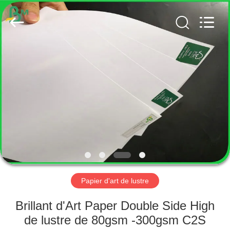
2026
GUANGZHOU
BMPAPER
CO.,
LTD..
All
Rights
Reserved.
MAISON
PRODUITS
AU
SUJET
DE
NOUS
Papier d'art de lustre
VISITE
Brillant d'Art Paper Double Side High
D'USINE
de lustre de 80gsm -300gsm C2S