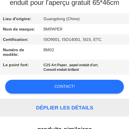
enduit pour l'aperçu gratuit 65*46cm
CONTRÔLE
Lieu d'origine:
Guangdong (Chine)
DE
QUALITÉ
Nom de marque:
BMPAPER
Certification:
ISO9001, ISO14001, SGS, ETC.
CONTACTEZ-
Numéro de
BM02
modèle:
NOUS
Le point fort:
,
,
C2S Art Paper
papel enduit d'art
Conseil enduit brillant
NOUVELLES
CONTACT!
CAS
DÉPLIER LES DÉTAILS
PLAN
DU