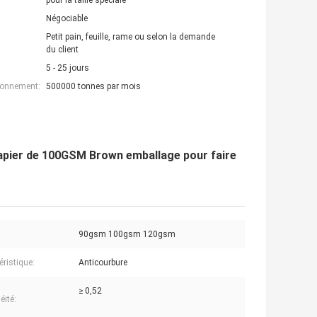
pour la taille spéciale
Négociable
Petit pain, feuille, rame ou selon la demande
du client
5 - 25 jours
ionnement:
500000 tonnes par mois
papier de 100GSM Brown emballage pour faire
90gsm 100gsm 120gsm
éristique:
Anticourbure
≥ 0,52
éité: