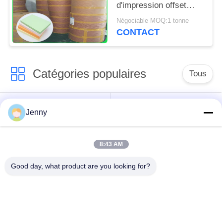
d'impression offset
verte de pâte de bois
Négociable MOQ:1 tonne
de FSC indiquée 70CM
CONTACT
100CM
Catégories populaires
Tous
papier d'emballage
petit pain brun de
Jenny
blanc
papier d'emballage
8:43 AM
panneau de
revêtement de papier
Papier enduit de PE
Good day, what product are you looking for?
d'emballage
papier offset
Papier d'art de lustre