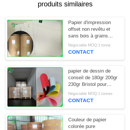
SITE
produits similaires
PRIVACY
Papier d'impression
POLICY
offset non revêtu et
sans bois à grains
longs à haute
Négociable MOQ:1 tonne
blancheur
CONTACT
papier de dessin de
conseil de 180gr 200gr
230gr Bristol pour
rendre des insectes
Négociable MOQ:1 tonnes
dégradables
CONTACT
Couleur de papier
colorée pure