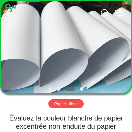
2026
GUANGZHOU
BMPAPER
CO.,
LTD..
All
Rights
Reserved.
MAISON
PRODUITS
AU
SUJET
DE
NOUS
Papier offset
VISITE
Évaluez la couleur blanche de papier
D'USINE
excentrée non-enduite du papier