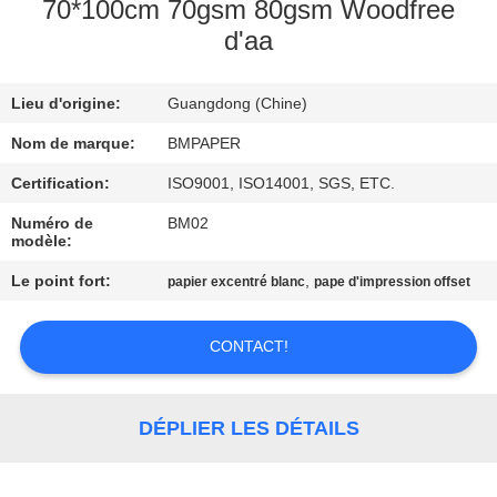
70*100cm 70gsm 80gsm Woodfree
d'aa
CONTRÔLE
DE
Lieu d'origine:
Guangdong (Chine)
QUALITÉ
Nom de marque:
BMPAPER
CONTACTEZ-
Certification:
ISO9001, ISO14001, SGS, ETC.
NOUS
Numéro de
BM02
modèle:
Le point fort:
,
papier excentré blanc
pape d'impression offset
NOUVELLES
CONTACT!
CAS
PLAN
DÉPLIER LES DÉTAILS
DU