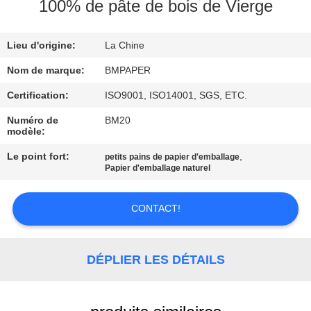
100% de pâte de bois de Vierge
CONTRÔLE
Lieu d'origine:
La Chine
DE
QUALITÉ
Nom de marque:
BMPAPER
Certification:
ISO9001, ISO14001, SGS, ETC.
CONTACTEZ-
Numéro de
BM20
modèle:
NOUS
Le point fort:
,
petits pains de papier d'emballage
Papier d'emballage naturel
NOUVELLES
CONTACT!
CAS
DÉPLIER LES DÉTAILS
PLAN
DU