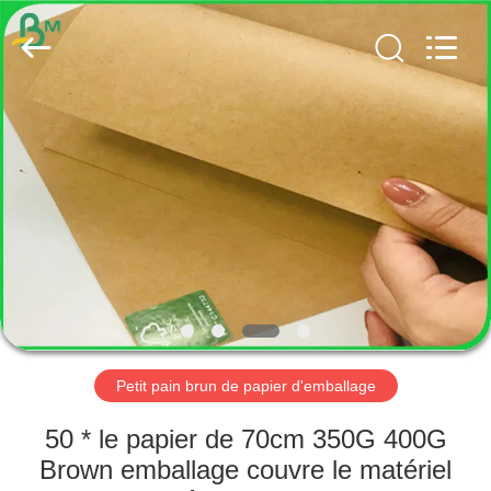
2026
GUANGZHOU
BMPAPER
CO.,
LTD..
All
Rights
Reserved.
MAISON
PRODUITS
AU
SUJET
DE
NOUS
Petit pain brun de papier d'emballage
VISITE
50 * le papier de 70cm 350G 400G
D'USINE
Brown emballage couvre le matériel