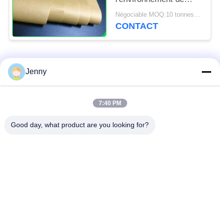
80GSM 120GSM
Négociable MOQ:10 tonnes pour la taille spéciale et 1 tonnes pour la taille standard
emballage pour des
CONTACT
paquets de nourriture
Catégories populaires
Tous
Jenny
papier d'emballage
petit pain brun de
7:40 PM
blanc
papier d'emballage
Good day, what product are you looking for?
panneau de
revêtement de papier
Papier enduit de PE
d'emballage
papier offset
Papier d'art de lustre