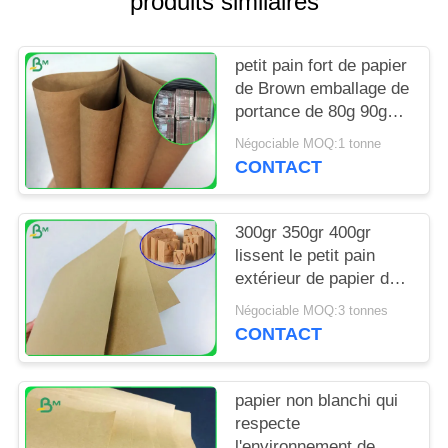
produits similaires
SITE
petit pain fort de papier
PRIVACY
de Brown emballage de
POLICY
portance de 80g 90g
pour le sac de Satchel
Négociable MOQ:1 tonne
CONTACT
300gr 350gr 400gr
lissent le petit pain
extérieur de papier de
Brown emballage en
Négociable MOQ:3 tonnes
paquet de bobine
CONTACT
papier non blanchi qui
respecte
l'environnement de