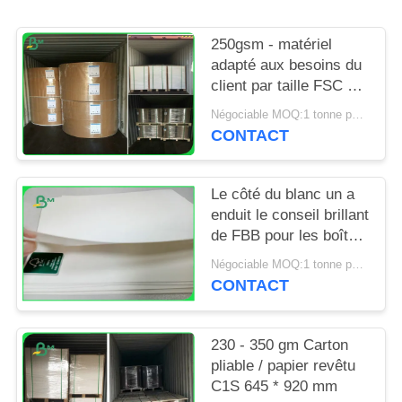
SITE
250gsm - matériel
PRIVACY
adapté aux besoins du
client par taille FSC de
POLICY
pâte de bois de conseil
Négociable MOQ:1 tonne pour la taille spéciale et 10 tonnes pour la taille standard
de 400gsm FBB
CONTACT
approuvé
Le côté du blanc un a
enduit le conseil brillant
de FBB pour les boîtes
210gsm à 350gsm
Négociable MOQ:1 tonne pour la taille standard et 10 tonnes pour la taille spéciale
adapté aux besoins du
CONTACT
client
230 - 350 gm Carton
pliable / papier revêtu
C1S 645 * 920 mm