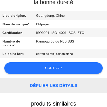
la bonne dureté
CONTRÔLE
Lieu d'origine:
Guangdong, Chine
DE
QUALITÉ
Nom de marque:
BMpaper
Certification:
ISO9001, ISO14001, SGS, ETC.
CONTACTEZ-
Numéro de
Panneau 03 de FBB SBS
modèle:
NOUS
Le point fort:
,
carton de fbb
carton blanc
NOUVELLES
CONTACT!
CAS
DÉPLIER LES DÉTAILS
PLAN
DU
produits similaires