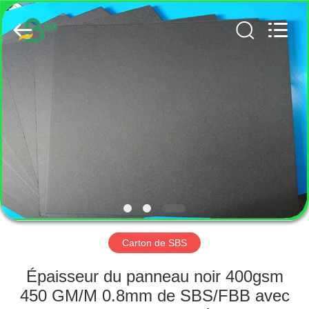
2026
GUANGZHOU
BMPAPER
CO.,
LTD..
All
Rights
Reserved.
MAISON
PRODUITS
AU
SUJET
DE
NOUS
Carton de SBS
VISITE
Épaisseur du panneau noir 400gsm
D'USINE
450 GM/M 0.8mm de SBS/FBB avec