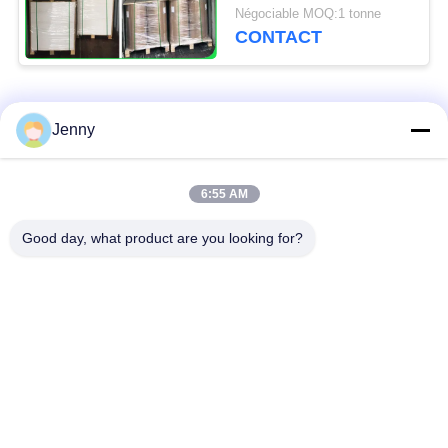
Négociable MOQ:1 tonne
CONTACT
Catégories populaires
Tous
Jenny
papier d'emballage
petit pain brun de
6:55 AM
blanc
papier d'emballage
Good day, what product are you looking for?
panneau de
revêtement de papier
Papier enduit de PE
d'emballage
papier offset
Papier d'art de lustre
Papier non-enduit de
Carton de SBS