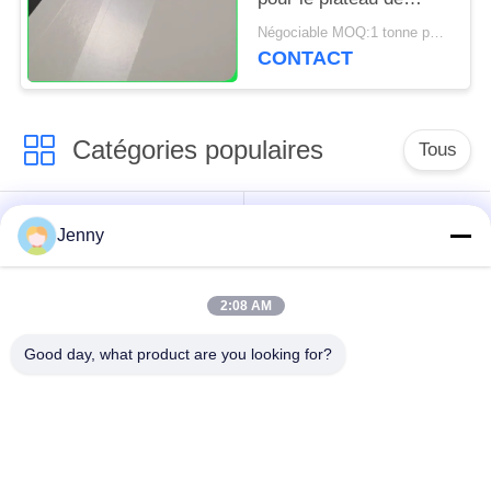
nourriture 70 * 100cm
Négociable MOQ:1 tonne pour la taille commune et 10 tonnes pour la taille spéciale
sulfurisés
CONTACT
Catégories populaires
Tous
papier d'emballage
petit pain brun de
Jenny
blanc
papier d'emballage
2:08 AM
panneau de
revêtement de papier
Papier enduit de PE
Good day, what product are you looking for?
d'emballage
papier offset
Papier d'art de lustre