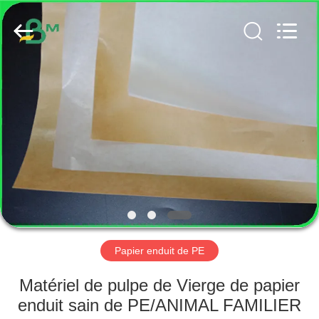
2026
GUANGZHOU
BMPAPER
CO.,
LTD..
All
Rights
Reserved.
MAISON
PRODUITS
AU
SUJET
DE
NOUS
Papier enduit de PE
VISITE
Matériel de pulpe de Vierge de papier
D'USINE
enduit sain de PE/ANIMAL FAMILIER