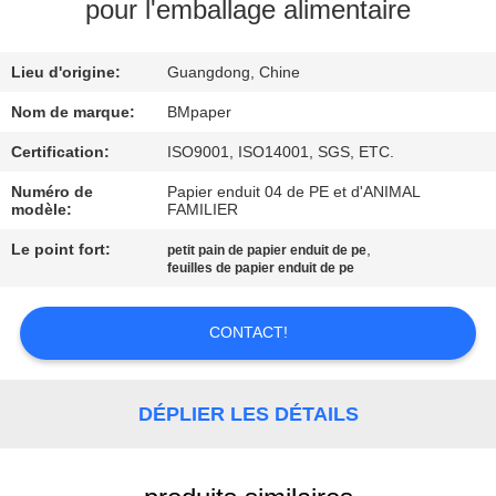
pour l'emballage alimentaire
CONTRÔLE
Lieu d'origine:
Guangdong, Chine
DE
QUALITÉ
Nom de marque:
BMpaper
Certification:
ISO9001, ISO14001, SGS, ETC.
CONTACTEZ-
Numéro de
Papier enduit 04 de PE et d'ANIMAL
modèle:
FAMILIER
NOUS
Le point fort:
,
petit pain de papier enduit de pe
feuilles de papier enduit de pe
NOUVELLES
CONTACT!
CAS
DÉPLIER LES DÉTAILS
PLAN
DU