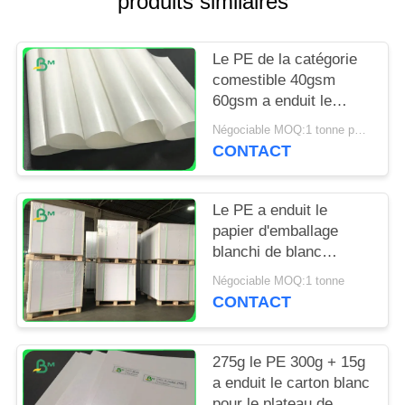
produits similaires
SITE
Le PE de la catégorie
PRIVACY
comestible 40gsm
POLICY
60gsm a enduit le
papier pour les bâtons
Négociable MOQ:1 tonne pour la taille spéciale et 10 tonnes pour la taille standard
de cannelle de
CONTACT
empaquetage
Le PE a enduit le
papier d'emballage
blanchi de blanc
120gsm + 10g pour
Négociable MOQ:1 tonne
envelopper des
CONTACT
produits alimentaires
275g le PE 300g + 15g
a enduit le carton blanc
pour le plateau de