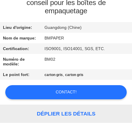
conseil pour les boîtes de
empaquetage
CONTRÔLE
DE
Lieu d'origine:
Guangdong (Chine)
QUALITÉ
Nom de marque:
BMPAPER
CONTACTEZ-
Certification:
ISO9001, ISO14001, SGS, ETC.
NOUS
Numéro de
BM02
modèle:
Le point fort:
,
carton gris
carton gris
NOUVELLES
CONTACT!
CAS
PLAN
DÉPLIER LES DÉTAILS
DU