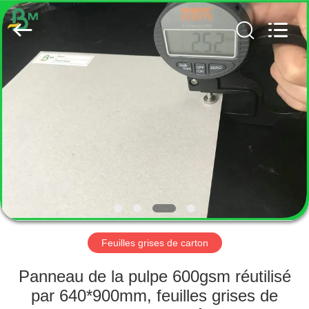
2026
GUANGZHOU
BMPAPER
CO.,
LTD..
All
Rights
Reserved.
MAISON
PRODUITS
AU
SUJET
DE
NOUS
Feuilles grises de carton
VISITE
Panneau de la pulpe 600gsm réutilisé
D'USINE
par 640*900mm, feuilles grises de