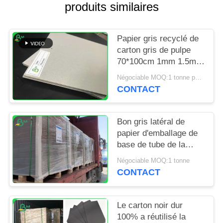
SITE
produits similaires
PRIVACY
Papier gris recyclé de
POLICY
carton gris de pulpe
70*100cm 1mm 1.5mm
2mm feuilles de carton
Négociable MOQ:1 tonne pour la taille spéciale et 10 tonnes pour la taille standard
gris pour l'emballage
CONTACT
Bon gris latéral de
papier d'emballage de
base de tube de la
tension 250gsm
Négociable MOQ:1 tonne
350gsm Doulble
CONTACT
Le carton noir dur
100% a réutilisé la