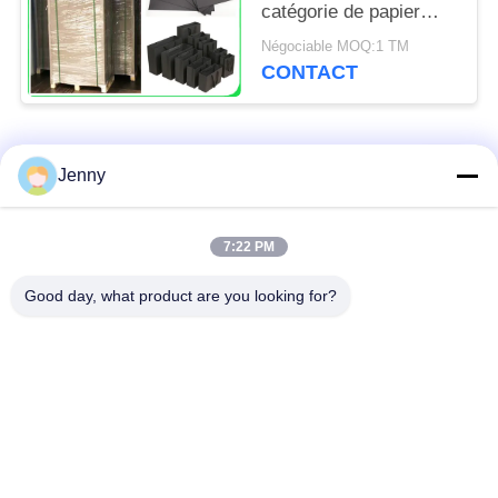
catégorie de papier
1,5/2.0mm de D.C.A.
Négociable MOQ:1 TM
pour des sacs à main
CONTACT
Catégories populaires
Tous
Jenny
papier d'emballage
petit pain brun de
7:22 PM
blanc
papier d'emballage
Good day, what product are you looking for?
panneau de
revêtement de papier
Papier enduit de PE
d'emballage
papier offset
Papier d'art de lustre