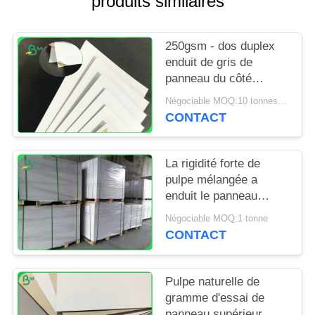
produits similaires
SITE
250gsm - dos duplex
PRIVACY
enduit de gris de
POLICY
panneau du côté
400gsm un pour les
Négociable MOQ:10 tonnes pour la taille spéciale et 1 tonnes pour la taille standard
boîtes de empaquetage
CONTACT
La rigidité forte de
pulpe mélangée a
enduit le panneau
duplex 300gsm pour
Négociable MOQ:1 tonne
des cartons de pliage
CONTACT
Pulpe naturelle de
gramme d'essai de
panneau supérieur