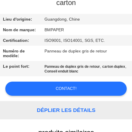
carton
CONTRÔLE
Lieu d'origine:
Guangdong, Chine
DE
QUALITÉ
Nom de marque:
BMPAPER
Certification:
ISO9001, ISO14001, SGS, ETC.
CONTACTEZ-
Numéro de
Panneau de duplex gris de retour
modèle:
NOUS
Le point fort:
,
,
Panneau de duplex gris de retour
carton duplex
Conseil enduit blanc
NOUVELLES
CONTACT!
CAS
DÉPLIER LES DÉTAILS
PLAN
DU