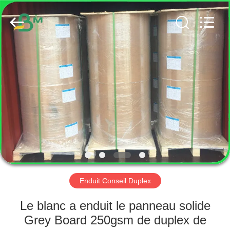
2026
GUANGZHOU
BMPAPER
CO.,
LTD..
All
Rights
Reserved.
MAISON
PRODUITS
AU
SUJET
DE
NOUS
Enduit Conseil Duplex
VISITE
Le blanc a enduit le panneau solide
D'USINE
Grey Board 250gsm de duplex de