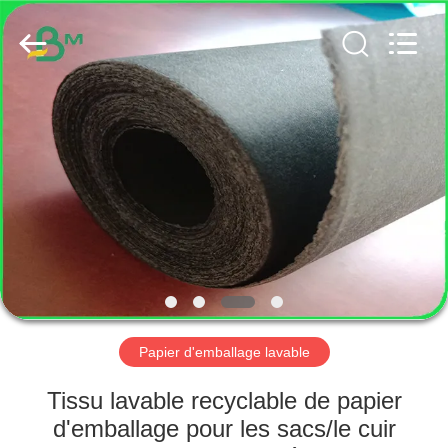
2026
GUANGZHOU
BMPAPER
CO.,
LTD..
All
Rights
Reserved.
MAISON
PRODUITS
AU
SUJET
DE
NOUS
Papier d'emballage lavable
VISITE
Tissu lavable recyclable de papier
D'USINE
d'emballage pour les sacs/le cuir