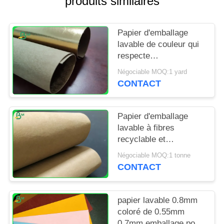
produits similaires
SITE
Papier d'emballage
PRIVACY
lavable de couleur qui
POLICY
respecte
l'environnement de
Négociable MOQ:1 yard
0.55mm 0.7mm pour la
CONTACT
résistance de larme de
portefeuille
Papier d'emballage
lavable à fibres
recyclable et
imperméable pour le
Négociable MOQ:1 tonne
sac d'ordinateur
CONTACT
portable
papier lavable 0.8mm
coloré de 0.55mm
0.7mm emballage pour