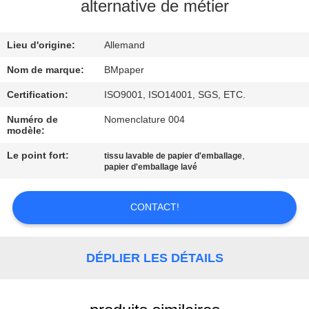
alternative de métier
CONTRÔLE
Lieu d'origine:
Allemand
DE
QUALITÉ
Nom de marque:
BMpaper
Certification:
ISO9001, ISO14001, SGS, ETC.
CONTACTEZ-
Numéro de
Nomenclature 004
modèle:
NOUS
Le point fort:
,
tissu lavable de papier d'emballage
papier d'emballage lavé
NOUVELLES
CONTACT!
CAS
DÉPLIER LES DÉTAILS
PLAN
DU