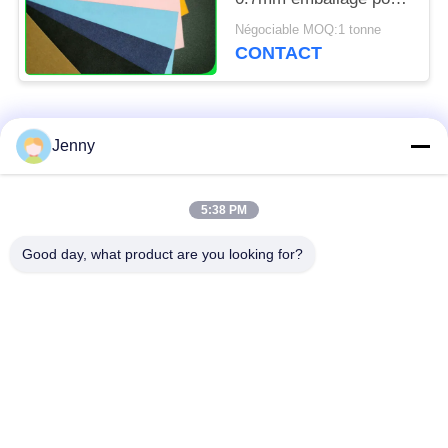
la fabrication de
Négociable MOQ:1 tonne
expédition de sac
CONTACT
Catégories populaires
Tous
Jenny
papier d'emballage
petit pain brun de
5:38 PM
blanc
papier d'emballage
Good day, what product are you looking for?
panneau de
revêtement de papier
Papier enduit de PE
d'emballage
papier offset
Papier d'art de lustre