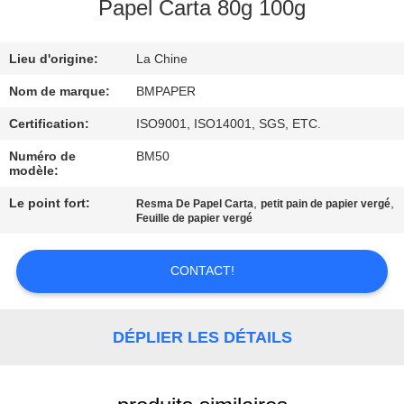
Papel Carta 80g 100g
CONTRÔLE
Lieu d'origine:
La Chine
DE
QUALITÉ
Nom de marque:
BMPAPER
Certification:
ISO9001, ISO14001, SGS, ETC.
CONTACTEZ-
Numéro de
BM50
modèle:
NOUS
Le point fort:
,
,
Resma De Papel Carta
petit pain de papier vergé
Feuille de papier vergé
NOUVELLES
CONTACT!
CAS
DÉPLIER LES DÉTAILS
PLAN
DU