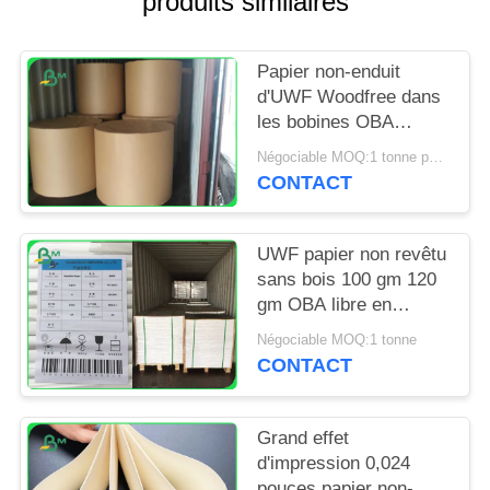
produits similaires
SITE
Papier non-enduit
PRIVACY
d'UWF Woodfree dans
POLICY
les bobines OBA
80gsm libre 100gsm
Négociable MOQ:1 tonne pour la taille commune et 10 tonnes pour la taille spéciale
120gsm
CONTACT
UWF papier non revêtu
sans bois 100 gm 120
gm OBA libre en
feuilles
Négociable MOQ:1 tonne
CONTACT
Grand effet
d'impression 0,024
pouces papier non-