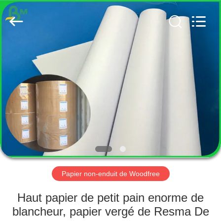
2026
GUANGZHOU
BMPAPER
CO.,
LTD..
All
Rights
Reserved.
MAISON
PRODUITS
AU
SUJET
DE
NOUS
Papier non-enduit de Woodfree
VISITE
Haut papier de petit pain enorme de
D'USINE
blancheur, papier vergé de Resma De