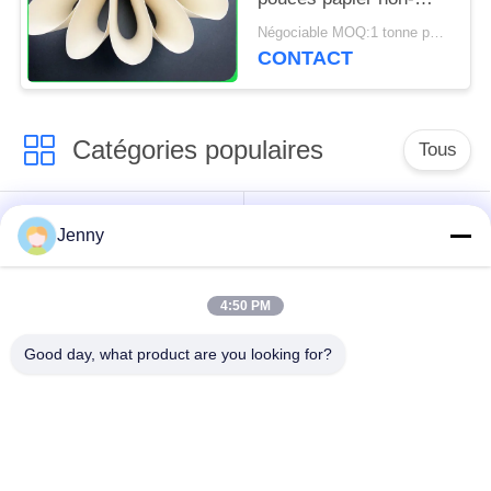
enduit de Woodfree de
Négociable MOQ:1 tonne pour la taille standard et 5 tonnes pour la taille spéciale
0,047 pouces pour
CONTACT
l'affiche et les
étiquettes
Catégories populaires
Tous
papier d'emballage
petit pain brun de
Jenny
blanc
papier d'emballage
4:50 PM
panneau de
revêtement de papier
Papier enduit de PE
Good day, what product are you looking for?
d'emballage
papier offset
Papier d'art de lustre