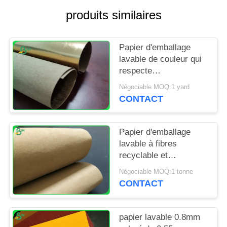
SITE
produits similaires
PRIVACY
Papier d'emballage
POLICY
lavable de couleur qui
respecte
l'environnement de
Négociable MOQ:1 yard
0.55mm 0.7mm pour la
CONTACT
résistance de larme de
portefeuille
Papier d'emballage
lavable à fibres
recyclable et
imperméable pour le
Négociable MOQ:1 tonne
sac d'ordinateur
CONTACT
portable
papier lavable 0.8mm