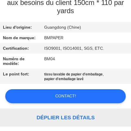
aux besoins du client 150cm * 110 par
yards
CONTRÔLE
DE
Lieu d'origine:
Guangdong (Chine)
QUALITÉ
Nom de marque:
BMPAPER
CONTACTEZ-
Certification:
ISO9001, ISO14001, SGS, ETC.
NOUS
Numéro de
BM04
modèle:
Le point fort:
,
tissu lavable de papier d'emballage
NOUVELLES
papier d'emballage lavé
CAS
CONTACT!
PLAN
DÉPLIER LES DÉTAILS
DU