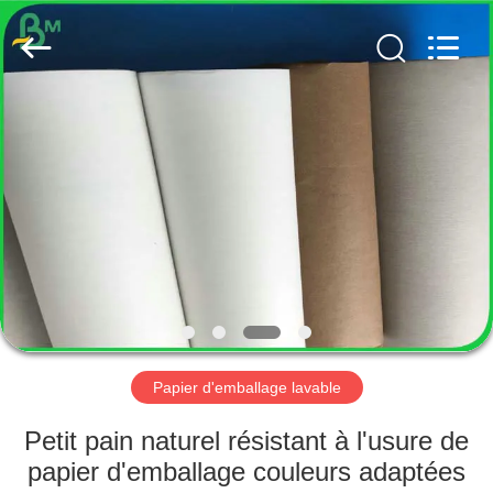
2026
GUANGZHOU
BMPAPER
CO.,
LTD..
All
Rights
Reserved.
MAISON
PRODUITS
AU
SUJET
DE
NOUS
Papier d'emballage lavable
VISITE
Petit pain naturel résistant à l'usure de
D'USINE
papier d'emballage couleurs adaptées