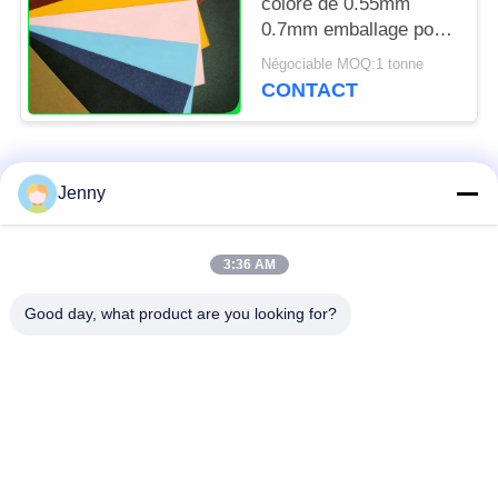
coloré de 0.55mm
0.7mm emballage pour
la fabrication de
Négociable MOQ:1 tonne
expédition de sac
CONTACT
Catégories populaires
Tous
Jenny
papier d'emballage
petit pain brun de
3:36 AM
blanc
papier d'emballage
Good day, what product are you looking for?
panneau de
revêtement de papier
Papier enduit de PE
d'emballage
papier offset
Papier d'art de lustre