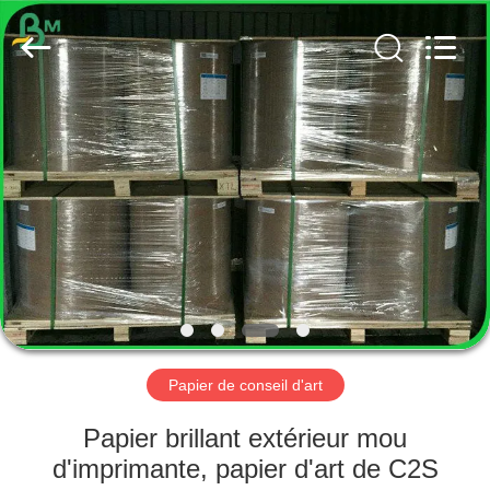
2026
GUANGZHOU
BMPAPER
CO.,
LTD..
All
Rights
Reserved.
MAISON
PRODUITS
AU
SUJET
DE
NOUS
Papier de conseil d'art
VISITE
Papier brillant extérieur mou
D'USINE
d'imprimante, papier d'art de C2S