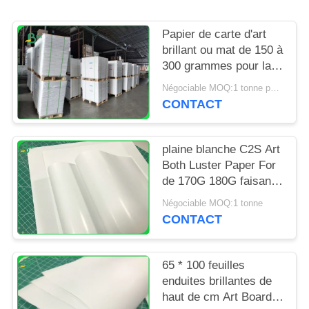
SITE
Papier de carte d'art
PRIVACY
brillant ou mat de 150 à
300 grammes pour la
POLICY
publicité en brochure
Négociable MOQ:1 tonne pour la taille commune et 10 tonnes pour la taille spéciale
blanche
CONTACT
plaine blanche C2S Art
Both Luster Paper For
de 170G 180G faisant
des actions de
Négociable MOQ:1 tonne
couverture
CONTACT
65 * 100 feuilles
enduites brillantes de
haut de cm Art Board