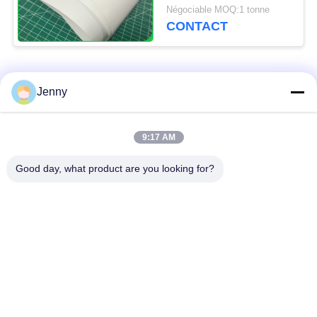
Paper 100GSM
Négociable MOQ:1 tonne
130GSM
CONTACT
Catégories populaires
Tous
Jenny
papier d'emballage
petit pain brun de
9:17 AM
blanc
papier d'emballage
Good day, what product are you looking for?
panneau de
revêtement de papier
Papier enduit de PE
d'emballage
papier offset
Papier d'art de lustre
Papier non-enduit de
Carton de SBS