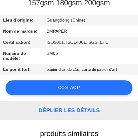
157gsm 180gsm 200gsm
CONTRÔLE
Lieu d'origine:
Guangdong (Chine)
DE
QUALITÉ
Nom de marque:
BMPAPER
Certification:
ISO9001, ISO14001, SGS, ETC.
CONTACTEZ-
Numéro de
BM05
modèle:
NOUS
Le point fort:
,
papier d'art de c1s
carte de papier d'art
NOUVELLES
CONTACT!
CAS
DÉPLIER LES DÉTAILS
PLAN
DU
produits similaires