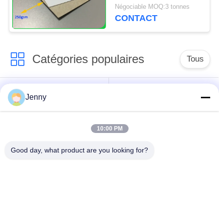
blanc enduit différent
Négociable MOQ:3 tonnes
de revêtement
CONTACT
Catégories populaires
Tous
papier d'emballage
petit pain brun de
Jenny
blanc
papier d'emballage
10:00 PM
panneau de
revêtement de papier
Papier enduit de PE
Good day, what product are you looking for?
d'emballage
papier offset
Papier d'art de lustre
Papier non-enduit de
Carton de SBS