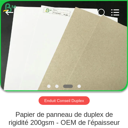
2026
GUANGZHOU
BMPAPER
CO.,
LTD..
All
Rights
Reserved.
MAISON
PRODUITS
AU
SUJET
DE
NOUS
Enduit Conseil Duplex
VISITE
Papier de panneau de duplex de
D'USINE
rigidité 200gsm - OEM de l'épaisseur