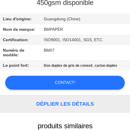
450gsm disponible
CONTRÔLE
Lieu d'origine:
Guangdong (Chine)
DE
QUALITÉ
Nom de marque:
BMPAPER
Certification:
ISO9001, ISO14001, SGS, ETC.
CONTACTEZ-
Numéro de
BM07
modèle:
NOUS
Le point fort:
,
Dos duplex de gris de conseil
carton duplex
NOUVELLES
CONTACT!
CAS
DÉPLIER LES DÉTAILS
PLAN
DU
produits similaires