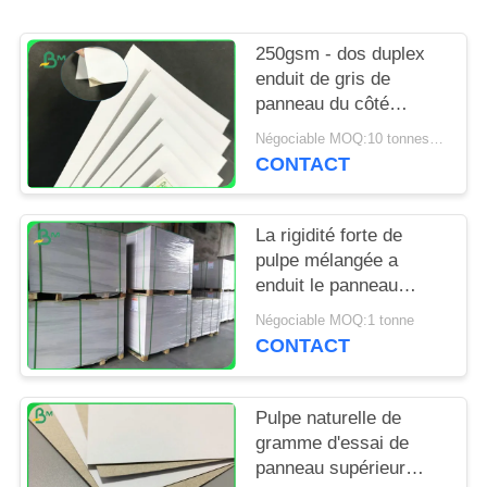
SITE
250gsm - dos duplex
PRIVACY
enduit de gris de
panneau du côté
POLICY
400gsm un pour les
Négociable MOQ:10 tonnes pour la taille spéciale et 1 tonnes pour la taille standard
boîtes de empaquetage
CONTACT
La rigidité forte de
pulpe mélangée a
enduit le panneau
duplex 300gsm pour
Négociable MOQ:1 tonne
des cartons de pliage
CONTACT
Pulpe naturelle de
gramme d'essai de
panneau supérieur