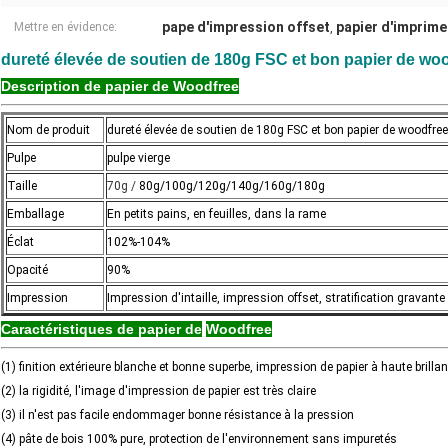
pape d'impression offset
papier d'imprime
Mettre en évidence:
,
dureté élevée de soutien de 180g FSC et bon papier de woodf
Description de papier de Woodfree
Nom de produit
dureté élevée de soutien de 180g FSC et bon papier de woodfree d
Pulpe
pulpe vierge
Taille
70g /
80g/100g/120g/140g/160g/180g
Emballage
En petits pains, en feuilles, dans la rame
Éclat
102%-104%
Opacité
90%
Impression
Impression d'intaille, impression offset, stratification gravante 
Caractéristiques de papier de
Woodfree
(1) finition extérieure blanche et bonne superbe, impression de papier à haute brill
(2) la rigidité, l'image d'impression de papier est très claire
(3) il n'est pas facile endommager bonne résistance à la pression
(4) pâte de bois 100% pure, protection de l'environnement sans impuretés