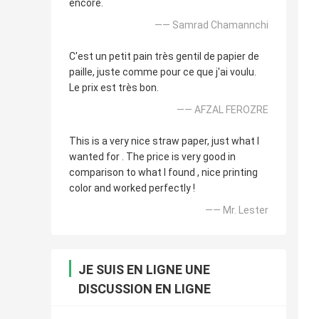
encore.
—— Samrad Chamannchi
C'est un petit pain très gentil de papier de
paille, juste comme pour ce que j'ai voulu.
Le prix est très bon.
—— AFZAL FEROZRE
This is a very nice straw paper, just what I
wanted for . The price is very good in
comparison to what I found , nice printing
color and worked perfectly !
—— Mr. Lester
JE SUIS EN LIGNE UNE
DISCUSSION EN LIGNE