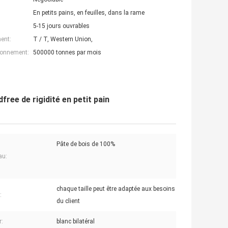
En petits pains, en feuilles, dans la rame
5-15 jours ouvrables
ent:
T / T, Western Union,
ionnement:
500000 tonnes par mois
ree de rigidité en petit pain
Pâte de bois de 100%
au:
chaque taille peut être adaptée aux besoins
:
du client
r:
blanc bilatéral