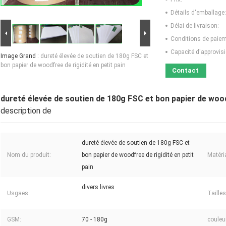
Détails d'emballage:
Délai de livraison:
Conditions de paiem
Capacité d'approvis
Image Grand :
dureté élevée de soutien de 180g FSC et
bon papier de woodfree de rigidité en petit pain
Contact
dureté élevée de soutien de 180g FSC et bon papier de woodf
description de
dureté élevée de soutien de 180g FSC et
Nom du produit:
bon papier de woodfree de rigidité en petit
Matéri
pain
divers livres
Usgaes:
Tailles
GSM:
70 - 180g
couleu