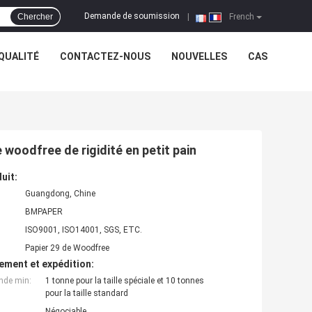
Demande de soumission
Chercher
|
French
QUALITÉ
CONTACTEZ-NOUS
NOUVELLES
CAS
 woodfree de rigidité en petit pain
uit:
Guangdong, Chine
BMPAPER
ISO9001, ISO14001, SGS, ETC.
Papier 29 de Woodfree
ement et expédition:
nde min:
1 tonne pour la taille spéciale et 10 tonnes
pour la taille standard
Négociable