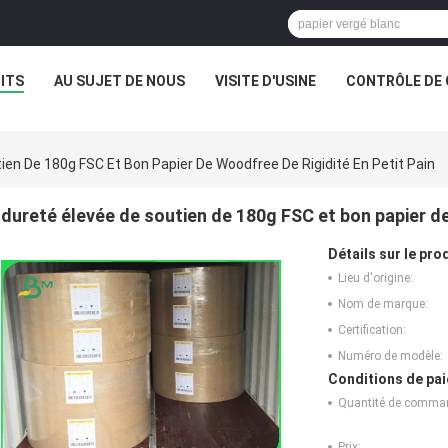
ITS
AU SUJET DE NOUS
VISITE D'USINE
CONTRÔLE DE 
ien De 180g FSC Et Bon Papier De Woodfree De Rigidité En Petit Pain
dureté élevée de soutien de 180g FSC et bon papier de
Détails sur le prod
Lieu d'origine:
Nom de marque:
Certification:
Numéro de modèle:
Conditions de pai
Quantité de comma
Prix: