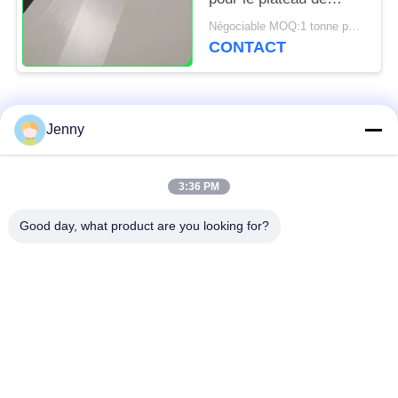
nourriture 70 * 100cm
Négociable MOQ:1 tonne pour la taille commune et 10 tonnes pour la taille spéciale
sulfurisés
CONTACT
Catégories populaires
Tous
Jenny
papier d'emballage
petit pain brun de
3:36 PM
blanc
papier d'emballage
Good day, what product are you looking for?
panneau de
revêtement de papier
Papier enduit de PE
d'emballage
papier offset
Papier d'art de lustre