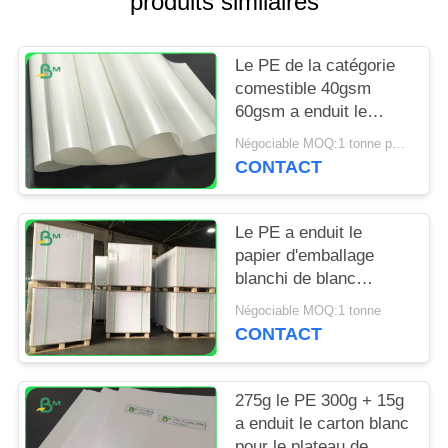
produits similaires
SITE
Le PE de la catégorie
PRIVACY
comestible 40gsm
POLICY
60gsm a enduit le
papier pour les bâtons
Négociable MOQ:1 tonne pour la taille spéciale et 10 tonnes pour la taille standard
de cannelle de
CONTACT
empaquetage
Le PE a enduit le
papier d'emballage
blanchi de blanc
120gsm + 10g pour
Négociable MOQ:1 tonne
envelopper des
CONTACT
produits alimentaires
275g le PE 300g + 15g
a enduit le carton blanc
pour le plateau de