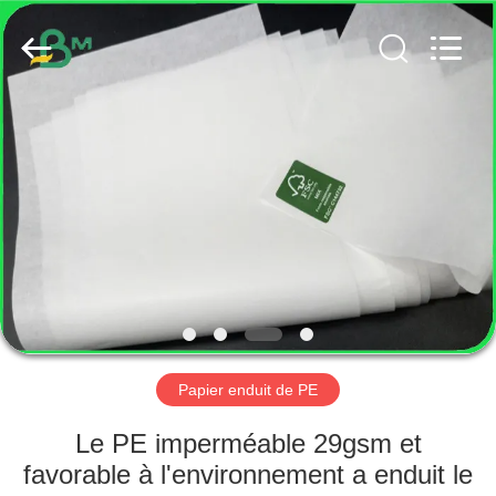
2026
GUANGZHOU
BMPAPER
CO.,
LTD..
All
Rights
Reserved.
MAISON
PRODUITS
AU
SUJET
DE
NOUS
Papier enduit de PE
VISITE
Le PE imperméable 29gsm et
D'USINE
favorable à l'environnement a enduit le