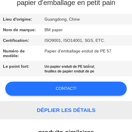
papier d'emballage en petit pain
CONTRÔLE
Lieu d'origine:
Guangdong, Chine
DE
QUALITÉ
Nom de marque:
BM paper
Certification:
ISO9001, ISO14001, SGS, ETC.
CONTACTEZ-
Numéro de
Papier d'emballage enduit de PE 57
modèle:
NOUS
Le point fort:
,
Un papier enduit de PE latéral
feuilles de papier enduit de pe
NOUVELLES
CONTACT!
CAS
DÉPLIER LES DÉTAILS
PLAN
DU