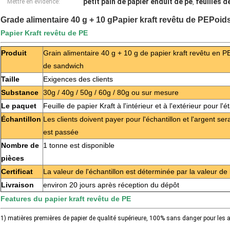
petit pain de papier enduit de pe
feuilles d
Mettre en évidence:
,
Grade alimentaire 40 g + 10 g
Papier kraft revêtu de PE
Poids
Papier Kraft revêtu de PE
Produit
Grain alimentaire 40 g + 10 g de papier kraft revêtu en P
de sandwich
Taille
Exigences des clients
Substance
30g / 40g / 50g / 60g / 80g ou sur mesure
Le paquet
Feuille de papier Kraft à l'intérieur et à l'extérieur pour l'
Échantillon
Les clients doivent payer pour l'échantillon et l'argent 
est passée
Nombre de
1 tonne est disponible
pièces
Certificat
La valeur de l'échantillon est déterminée par la valeur de l
Livraison
environ 20 jours après réception du dépôt
Features du papier kraft revêtu de PE
1) matières premières de papier de qualité supérieure, 100% sans danger pour les 