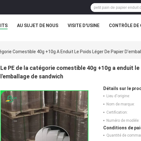
ITS
AU SUJET DE NOUS
VISITE D'USINE
CONTRÔLE DE 
égorie Comestible 40g +10g A Enduit Le Poids Léger De Papier D'emba
Le PE de la catégorie comestible 40g +10g a enduit le
l'emballage de sandwich
Détails sur le prod
Lieu d'origine:
Nom de marque:
Certification:
Numéro de modèle:
Conditions de pai
Quantité de comma