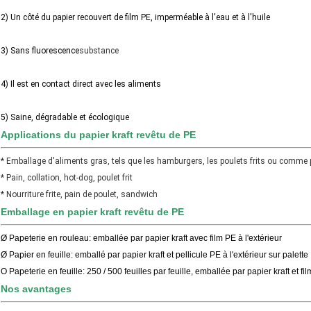
2) Un côté du papier recouvert de film PE, imperméable à l'eau et à l'huile
3) Sans fluorescence
substance
4) Il est en contact direct avec les aliments
5) Saine, dégradable et écologique
Applications du papier kraft revêtu de PE
* Emballage d'aliments gras, tels que les hamburgers, les poulets frits ou comme p
* Pain, collation, hot-dog, poulet frit
* Nourriture frite, pain de poulet, sandwich
Emballage en papier kraft revêtu de PE
Ø Papeterie en rouleau: emballée par papier kraft avec film PE à l'extérieur
Ø Papier en feuille: emballé par papier kraft et pellicule PE à l'extérieur sur palette
O Papeterie en feuille: 250 / 500 feuilles par feuille, emballée par papier kraft et fi
Nos avantages