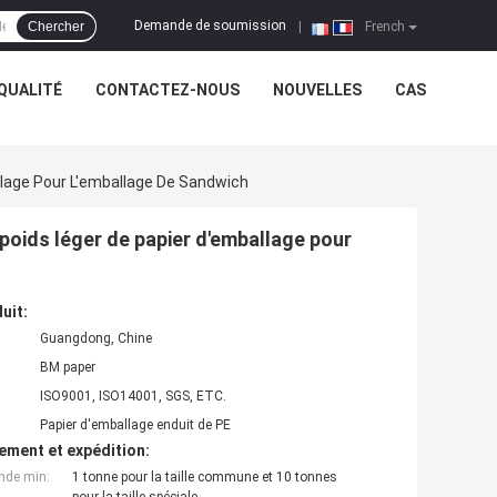
Demande de soumission
Chercher
|
French
QUALITÉ
CONTACTEZ-NOUS
NOUVELLES
CAS
llage Pour L'emballage De Sandwich
 poids léger de papier d'emballage pour
uit:
Guangdong, Chine
BM paper
ISO9001, ISO14001, SGS, ETC.
Papier d'emballage enduit de PE
ement et expédition:
nde min:
1 tonne pour la taille commune et 10 tonnes