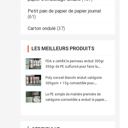
Petit pain de papier de papier journal
(61)
Carton ondulé
(37)
LES MEILLEURS PRODUITS
FDA a certifié le panneau enduit 300gr
350gr de PE sulfurisé pour faire la
gamelle
Poly conseil blanchi enduit catégorie
300gsm + 15g comestible pour
l'emballage de casse-croûte
Le PE simple de matière première de
catégorie comestible a enduit le papier
pour les tasses de papier allument la
membrane