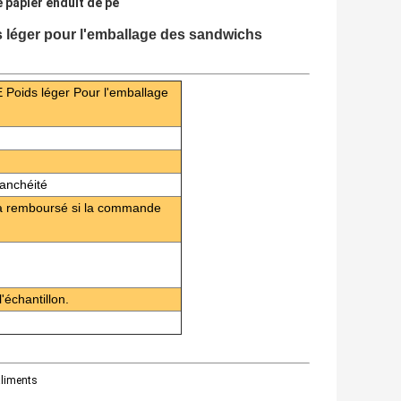
e papier enduit de pe
 léger pour l'emballage des sandwichs
E Poids léger Pour l'emballage
étanchéité
sera remboursé si la commande
'échantillon.
aliments