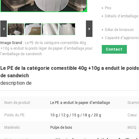
Prix:
Détails d'emballage:
Délai de livraison:
Capacité d'approvis
Image Grand :
Le PE de la catégorie comestible 40g
+10g a enduit le poids léger de papier d'emballage pour
Contact
l'emballage de sandwich
Le PE de la catégorie comestible 40g +10g a enduit le poids
de sandwich
description de
Nom de produit:
Le PE a enduit le papier d'emballage
Gramm
Poids du PE:
10 g / 12 g / 15 g / 18 g / 20 g
Cœur:
Matériels:
Pulpe de bois
MOQ: