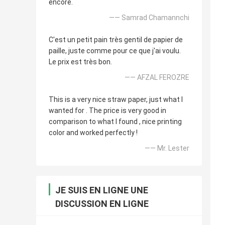
encore.
—— Samrad Chamannchi
C'est un petit pain très gentil de papier de
paille, juste comme pour ce que j'ai voulu.
Le prix est très bon.
—— AFZAL FEROZRE
This is a very nice straw paper, just what I
wanted for . The price is very good in
comparison to what I found , nice printing
color and worked perfectly !
—— Mr. Lester
JE SUIS EN LIGNE UNE
DISCUSSION EN LIGNE