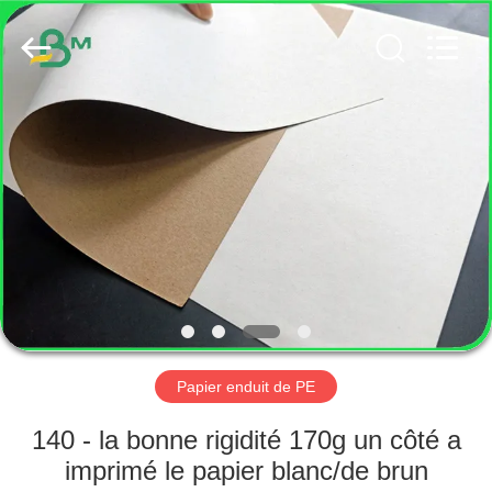
2026
GUANGZHOU
BMPAPER
CO.,
LTD..
All
Rights
Reserved.
MAISON
PRODUITS
AU
SUJET
DE
NOUS
Papier enduit de PE
VISITE
140 - la bonne rigidité 170g un côté a
D'USINE
imprimé le papier blanc/de brun