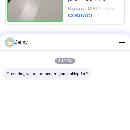
nourriture 70 * 100cm
Négociable MOQ:1 tonne pour la taille commune et 10 tonnes pour la taille spéciale
sulfurisés
CONTACT
Catégories populaires
Tous
Jenny
papier d'emballage
petit pain brun de
6:10 PM
blanc
papier d'emballage
Good day, what product are you looking for?
panneau de
revêtement de papier
Papier enduit de PE
d'emballage
papier offset
Papier d'art de lustre