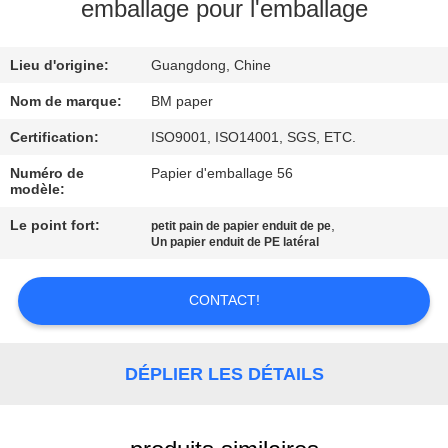
emballage pour l'emballage
CONTRÔLE
Lieu d'origine:
Guangdong, Chine
DE
QUALITÉ
Nom de marque:
BM paper
Certification:
ISO9001, ISO14001, SGS, ETC.
CONTACTEZ-
Numéro de
Papier d'emballage 56
modèle:
NOUS
Le point fort:
,
petit pain de papier enduit de pe
Un papier enduit de PE latéral
NOUVELLES
CONTACT!
CAS
DÉPLIER LES DÉTAILS
PLAN
DU