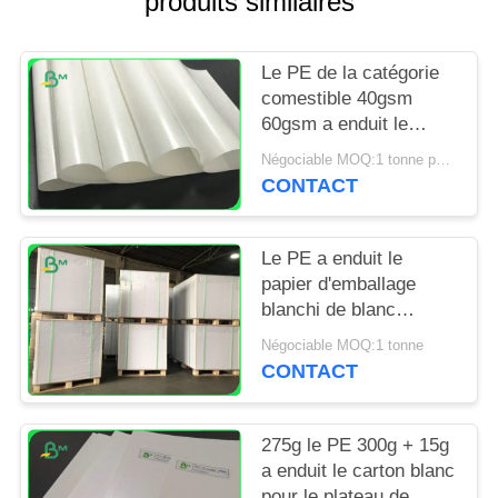
produits similaires
SITE
Le PE de la catégorie
PRIVACY
comestible 40gsm
POLICY
60gsm a enduit le
papier pour les bâtons
Négociable MOQ:1 tonne pour la taille spéciale et 10 tonnes pour la taille standard
de cannelle de
CONTACT
empaquetage
Le PE a enduit le
papier d'emballage
blanchi de blanc
120gsm + 10g pour
Négociable MOQ:1 tonne
envelopper des
CONTACT
produits alimentaires
275g le PE 300g + 15g
a enduit le carton blanc
pour le plateau de