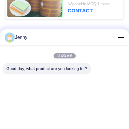
verte de pâte de bois
Négociable MOQ:1 tonne
de FSC indiquée 70CM
CONTACT
100CM
Catégories populaires
Tous
Jenny
papier d'emballage
petit pain brun de
11:23 AM
blanc
papier d'emballage
Good day, what product are you looking for?
panneau de
revêtement de papier
Papier enduit de PE
d'emballage
papier offset
Papier d'art de lustre
Papier non-enduit de
Carton de SBS