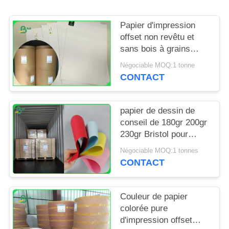
SITE
Papier d'impression
PRIVACY
offset non revêtu et
sans bois à grains
POLICY
longs à haute
Négociable MOQ:1 tonne
blancheur
CONTACT
papier de dessin de
conseil de 180gr 200gr
230gr Bristol pour
rendre des insectes
Négociable MOQ:1 tonnes
dégradables
CONTACT
Couleur de papier
colorée pure
d'impression offset