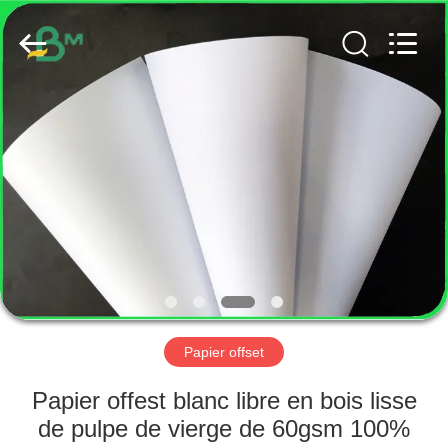
2026
GUANGZHOU
BMPAPER
CO.,
LTD..
All
Rights
Reserved.
MAISON
PRODUITS
AU
SUJET
DE
NOUS
Papier offset
VISITE
Papier offest blanc libre en bois lisse
D'USINE
de pulpe de vierge de 60gsm 100%