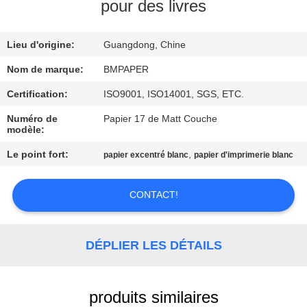
pour des livres
CONTRÔLE
Lieu d'origine:
Guangdong, Chine
DE
QUALITÉ
Nom de marque:
BMPAPER
Certification:
ISO9001, ISO14001, SGS, ETC.
CONTACTEZ-
Numéro de
Papier 17 de Matt Couche
modèle:
NOUS
Le point fort:
,
papier excentré blanc
papier d'imprimerie blanc
NOUVELLES
CONTACT!
CAS
DÉPLIER LES DÉTAILS
PLAN
DU
produits similaires