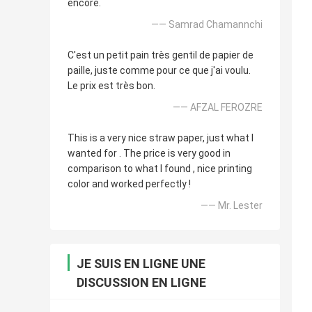
encore.
—— Samrad Chamannchi
C'est un petit pain très gentil de papier de
paille, juste comme pour ce que j'ai voulu.
Le prix est très bon.
—— AFZAL FEROZRE
This is a very nice straw paper, just what I
wanted for . The price is very good in
comparison to what I found , nice printing
color and worked perfectly !
—— Mr. Lester
JE SUIS EN LIGNE UNE
DISCUSSION EN LIGNE