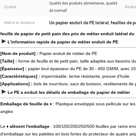
Qualité des produits alimentaires, qualité
Qualité:
Revête
de normall
Un papier enduit de PE latéral
feuilles de p
Mettre en évidence:
,
feuille de papier de petit pain des prix de métier enduit latéral
►
L'information rapide de papier de métier enduit de PE
[Nom de produit] :
Papier enduit de métier de PE
[Taille] :
forme de feuille et de petit pain, taille adaptée aux besoins du
[Épaisseur] :
papier brut épaisseur du PE de 30 - 450 GM/M, avec 10
[Caractéristiques] :
imperméable, larme résistante, preuve d'huile.
[Applications] :
bols de nourriture, sacs de boisson, revêtements de p
►
Le PE a enduit les détails de emballage de papier de métier
Emballage de feuille de
♦ : Plastique enveloppé sous pellicule sur les
angles
Le ♦
alèsent l'emballage
: 100/150/200/250/500 feuilles par rame enve
d'emballage sur les palettes en bois fortes du protecteur de quatre ang