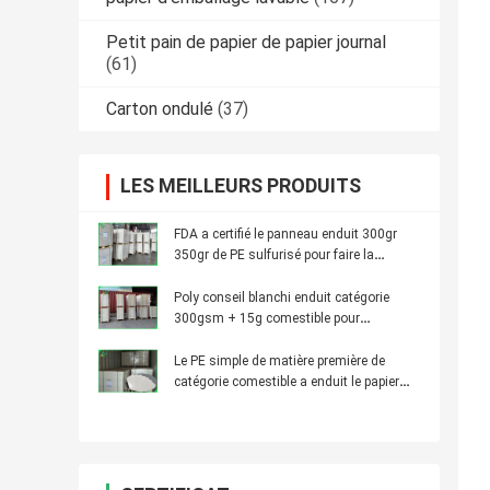
Petit pain de papier de papier journal
(61)
Carton ondulé
(37)
LES MEILLEURS PRODUITS
FDA a certifié le panneau enduit 300gr
350gr de PE sulfurisé pour faire la
gamelle
Poly conseil blanchi enduit catégorie
300gsm + 15g comestible pour
l'emballage de casse-croûte
Le PE simple de matière première de
catégorie comestible a enduit le papier
pour les tasses de papier allument la
membrane