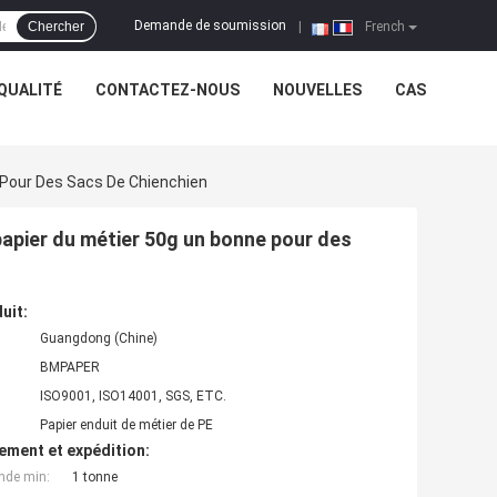
Demande de soumission
Chercher
|
French
QUALITÉ
CONTACTEZ-NOUS
NOUVELLES
CAS
e Pour Des Sacs De Chienchien
e papier du métier 50g un bonne pour des
uit:
Guangdong (Chine)
BMPAPER
ISO9001, ISO14001, SGS, ETC.
Papier enduit de métier de PE
ement et expédition:
nde min:
1 tonne