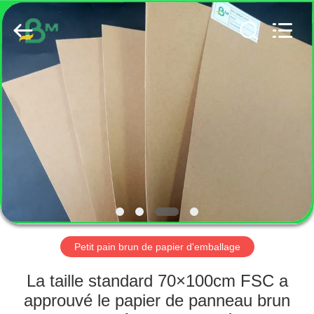
2026
GUANGZHOU
BMPAPER
CO.,
LTD..
All
Rights
Reserved.
MAISON
PRODUITS
AU
SUJET
DE
NOUS
Petit pain brun de papier d'emballage
VISITE
La taille standard 70×100cm FSC a
D'USINE
approuvé le papier de panneau brun