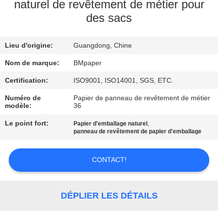
naturel de revêtement de métier pour
des sacs
CONTRÔLE
DE
Lieu d'origine:
Guangdong, Chine
QUALITÉ
Nom de marque:
BMpaper
CONTACTEZ-
Certification:
ISO9001, ISO14001, SGS, ETC.
NOUS
Numéro de
Papier de panneau de revêtement de métier
modèle:
36
Le point fort:
,
Papier d'emballage naturel
NOUVELLES
panneau de revêtement de papier d'emballage
CAS
CONTACT!
PLAN
DÉPLIER LES DÉTAILS
DU