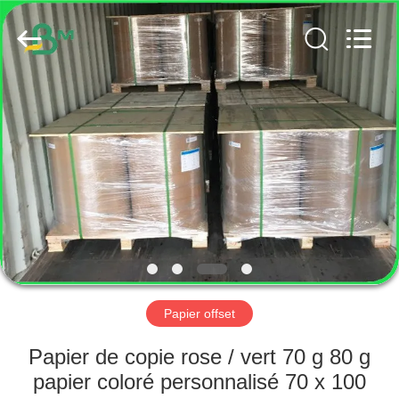
2026
GUANGZHOU
BMPAPER
CO.,
LTD..
All
Rights
Reserved.
MAISON
PRODUITS
AU
SUJET
DE
NOUS
Papier offset
VISITE
Papier de copie rose / vert 70 g 80 g
D'USINE
papier coloré personnalisé 70 x 100