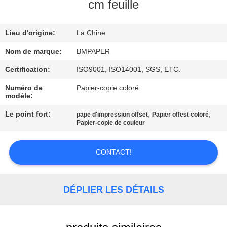
cm feuille
CONTRÔLE
Lieu d'origine:
La Chine
DE
QUALITÉ
Nom de marque:
BMPAPER
Certification:
ISO9001, ISO14001, SGS, ETC.
CONTACTEZ-
Numéro de
Papier-copie coloré
modèle:
NOUS
Le point fort:
,
,
pape d'impression offset
Papier offest coloré
Papier-copie de couleur
NOUVELLES
CONTACT!
CAS
DÉPLIER LES DÉTAILS
PLAN
DU