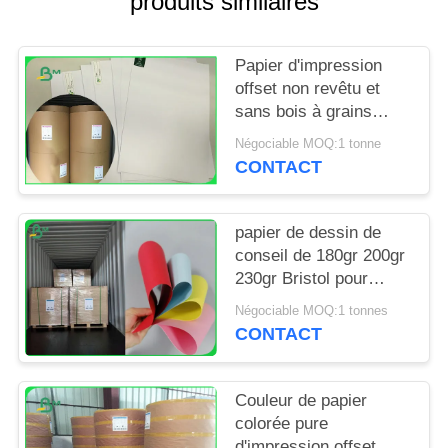
produits similaires
SITE
Papier d'impression
PRIVACY
offset non revêtu et
POLICY
sans bois à grains
longs à haute
Négociable MOQ:1 tonne
blancheur
CONTACT
papier de dessin de
conseil de 180gr 200gr
230gr Bristol pour
rendre des insectes
Négociable MOQ:1 tonnes
dégradables
CONTACT
Couleur de papier
colorée pure
d'impression offset