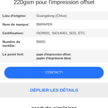
220gsm pour l'impression offset
CONTRÔLE
Lieu d'origine:
Guangdong (Chine)
DE
QUALITÉ
Nom de marque:
BMPAPER
Certification:
ISO9001, ISO14001, SGS, ETC.
CONTACTEZ-
Numéro de
BM05
modèle:
NOUS
Le point fort:
,
pape d'impression offset
papier d'imprimerie blanc
NOUVELLES
CONTACT!
CAS
DÉPLIER LES DÉTAILS
PLAN
DU