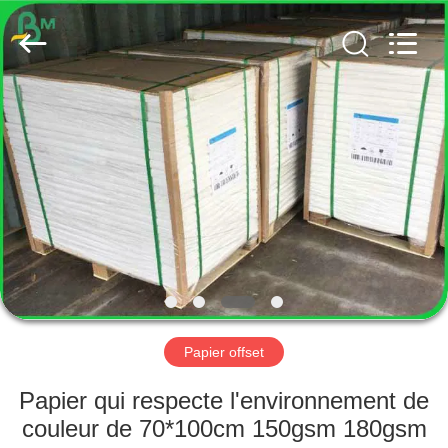
2026
GUANGZHOU
BMPAPER
CO.,
LTD..
All
Rights
Reserved.
MAISON
PRODUITS
AU
SUJET
DE
NOUS
Papier offset
VISITE
Papier qui respecte l'environnement de
D'USINE
couleur de 70*100cm 150gsm 180gsm