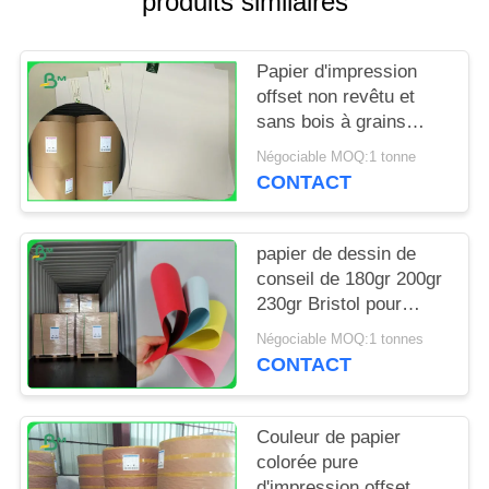
produits similaires
SITE
Papier d'impression
PRIVACY
offset non revêtu et
POLICY
sans bois à grains
longs à haute
Négociable MOQ:1 tonne
blancheur
CONTACT
papier de dessin de
conseil de 180gr 200gr
230gr Bristol pour
rendre des insectes
Négociable MOQ:1 tonnes
dégradables
CONTACT
Couleur de papier
colorée pure
d'impression offset