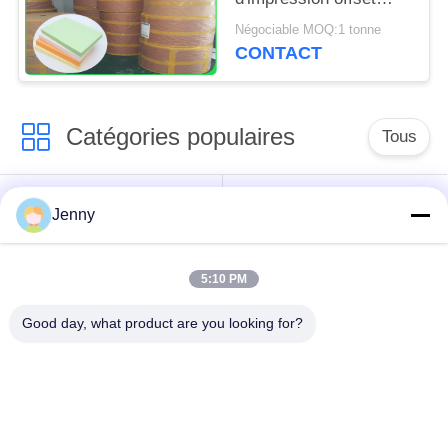
verte de pâte de bois
Négociable MOQ:1 tonne
de FSC indiquée 70CM
CONTACT
100CM
Catégories populaires
Tous
papier d'emballage
petit pain brun de
Jenny
blanc
papier d'emballage
5:10 PM
panneau de
revêtement de papier
Papier enduit de PE
Good day, what product are you looking for?
d'emballage
papier offset
Papier d'art de lustre