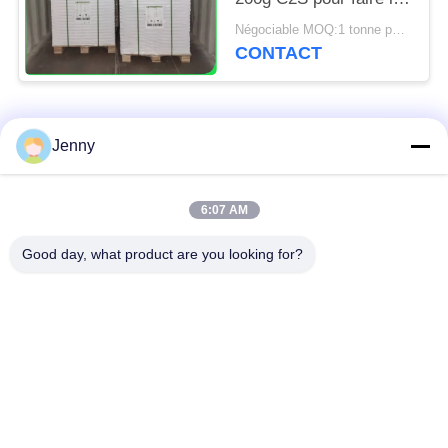
calendrier mural
Négociable MOQ:1 tonne pour la taille standard et 5 tonnes pour la taille spéciale
CONTACT
Catégories populaires
Tous
Jenny
papier d'emballage
petit pain brun de
6:07 AM
blanc
papier d'emballage
Good day, what product are you looking for?
panneau de
revêtement de papier
Papier enduit de PE
d'emballage
papier offset
Papier d'art de lustre