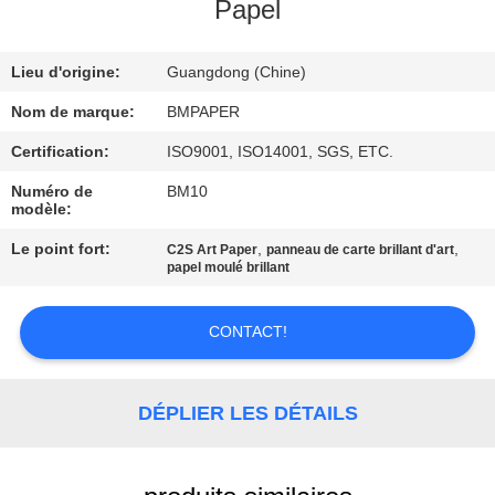
Papel
CONTRÔLE
Lieu d'origine:
Guangdong (Chine)
DE
QUALITÉ
Nom de marque:
BMPAPER
Certification:
ISO9001, ISO14001, SGS, ETC.
CONTACTEZ-
Numéro de
BM10
modèle:
NOUS
Le point fort:
,
,
C2S Art Paper
panneau de carte brillant d'art
papel moulé brillant
NOUVELLES
CONTACT!
CAS
DÉPLIER LES DÉTAILS
PLAN
DU