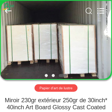
2026
GUANGZHOU
BMPAPER
CO.,
LTD..
All
Rights
Reserved.
MAISON
PRODUITS
AU
SUJET
DE
NOUS
Papier d'art de lustre
VISITE
Miroir 230gr extérieur 250gr de 30inch*
D'USINE
40inch Art Board Glossy Cast Coated