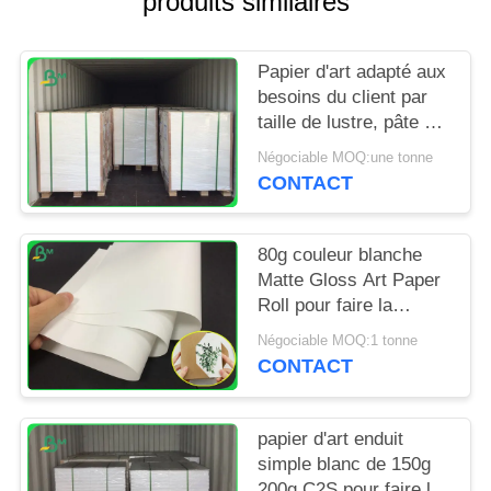
produits similaires
SITE
Papier d'art adapté aux
PRIVACY
besoins du client par
POLICY
taille de lustre, pâte à
papier de Vierge pour
Négociable MOQ:une tonne
faire des cartes
CONTACT
80g couleur blanche
Matte Gloss Art Paper
Roll pour faire la
brochure de société
Négociable MOQ:1 tonne
CONTACT
papier d'art enduit
simple blanc de 150g
200g C2S pour faire le