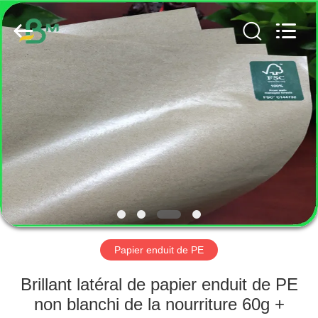
2026
GUANGZHOU
BMPAPER
CO.,
LTD..
All
Rights
Reserved.
MAISON
PRODUITS
AU
SUJET
DE
NOUS
Papier enduit de PE
VISITE
Brillant latéral de papier enduit de PE
D'USINE
non blanchi de la nourriture 60g +