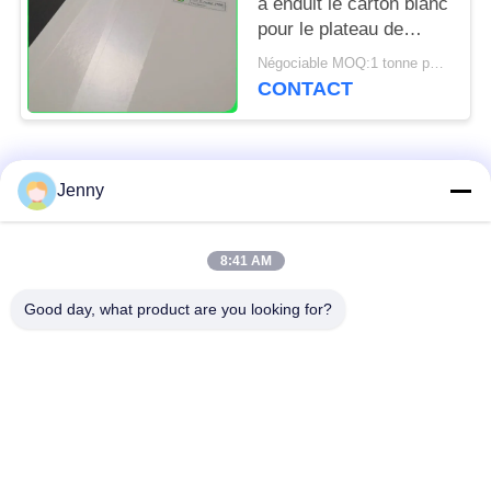
a enduit le carton blanc
pour le plateau de
nourriture 70 * 100cm
Négociable MOQ:1 tonne pour la taille commune et 10 tonnes pour la taille spéciale
sulfurisés
CONTACT
Catégories populaires
Tous
Jenny
papier d'emballage
petit pain brun de
8:41 AM
blanc
papier d'emballage
Good day, what product are you looking for?
panneau de
revêtement de papier
Papier enduit de PE
d'emballage
papier offset
Papier d'art de lustre