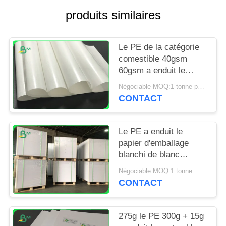
SITE
produits similaires
PRIVACY
Le PE de la catégorie
POLICY
comestible 40gsm
60gsm a enduit le
papier pour les bâtons
Négociable MOQ:1 tonne pour la taille spéciale et 10 tonnes pour la taille standard
de cannelle de
CONTACT
empaquetage
Le PE a enduit le
papier d'emballage
blanchi de blanc
120gsm + 10g pour
Négociable MOQ:1 tonne
envelopper des
CONTACT
produits alimentaires
275g le PE 300g + 15g