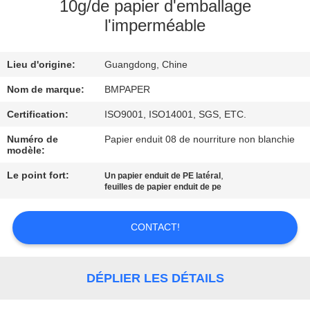
10g/de papier d'emballage
l'imperméable
CONTRÔLE
DE
Lieu d'origine:
Guangdong, Chine
QUALITÉ
Nom de marque:
BMPAPER
CONTACTEZ-
Certification:
ISO9001, ISO14001, SGS, ETC.
NOUS
Numéro de
Papier enduit 08 de nourriture non blanchie
modèle:
Le point fort:
,
Un papier enduit de PE latéral
NOUVELLES
feuilles de papier enduit de pe
CAS
CONTACT!
PLAN
DÉPLIER LES DÉTAILS
DU