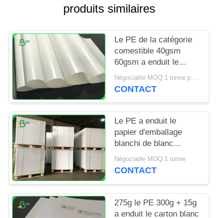
SITE
produits similaires
PRIVACY
Le PE de la catégorie
POLICY
comestible 40gsm
60gsm a enduit le
papier pour les bâtons
Négociable MOQ:1 tonne pour la taille spéciale et 10 tonnes pour la taille standard
de cannelle de
CONTACT
empaquetage
Le PE a enduit le
papier d'emballage
blanchi de blanc
120gsm + 10g pour
Négociable MOQ:1 tonne
envelopper des
CONTACT
produits alimentaires
275g le PE 300g + 15g
a enduit le carton blanc