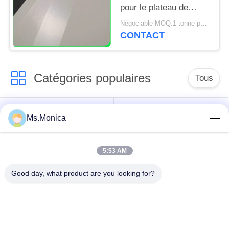
pour le plateau de
nourriture 70 * 100cm
Négociable MOQ:1 tonne pour la taille commune et 10 tonnes pour la taille spéciale
sulfurisés
CONTACT
Catégories populaires
Tous
papier d'emballage
petit pain brun de
Ms.Monica
blanc
papier d'emballage
5:53 AM
panneau de
revêtement de papier
Papier enduit de PE
Good day, what product are you looking for?
d'emballage
papier offset
Papier d'art de lustre