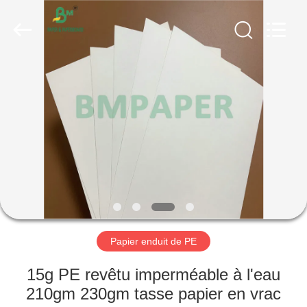
2026
GUANGZHOU
BMPAPER
CO.,
LTD..
All
Rights
Reserved.
MAISON
PRODUITS
AU
SUJET
DE
NOUS
Papier enduit de PE
VISITE
15g PE revêtu imperméable à l'eau
D'USINE
210gm 230gm tasse papier en vrac