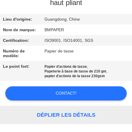
haut pliant
CONTRÔLE
Lieu d'origine:
Guangdong, Chine
DE
QUALITÉ
Nom de marque:
BMPAPER
Certification:
ISO9001, ISO14001, SGS
CONTACTEZ-
Numéro de
Papier de tasse
modèle:
NOUS
Le point fort:
,
Papier d'actions de tasse
,
Papeterie à base de tasse de 210 gm
NOUVELLES
papier d'actions de la tasse 230gsm
CONTACT!
CAS
PLAN
DÉPLIER LES DÉTAILS
DU