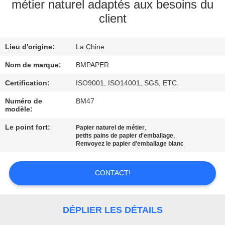
métier naturel adaptés aux besoins du
client
CONTRÔLE
DE
Lieu d'origine:
La Chine
QUALITÉ
Nom de marque:
BMPAPER
CONTACTEZ-
Certification:
ISO9001, ISO14001, SGS, ETC.
NOUS
Numéro de
BM47
modèle:
Le point fort:
,
Papier naturel de métier
NOUVELLES
,
petits pains de papier d'emballage
Renvoyez le papier d'emballage blanc
CAS
CONTACT!
PLAN
DÉPLIER LES DÉTAILS
DU