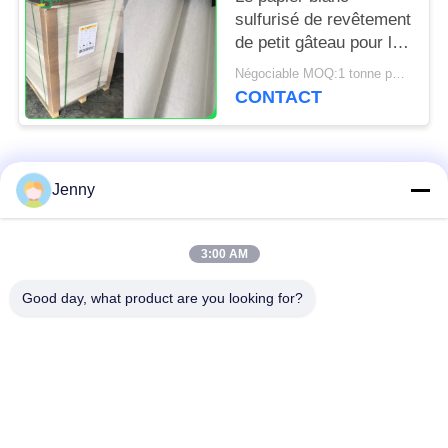
sulfurisé de revêtement
de petit gâteau pour la
cuisine de boulangerie
Négociable MOQ:1 tonne pour la taille commune et 10 tonnes pour la taille spéciale
usine 31 - 38gsm
CONTACT
Catégories populaires
Tous
Jenny
papier d'emballage
petit pain brun de
3:00 AM
blanc
papier d'emballage
Good day, what product are you looking for?
panneau de
revêtement de papier
Papier enduit de PE
d'emballage
papier offset
Papier d'art de lustre