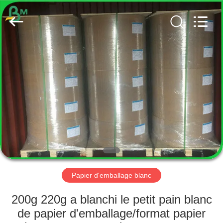
2026
GUANGZHOU
BMPAPER
CO.,
LTD..
All
Rights
Reserved.
MAISON
PRODUITS
AU
SUJET
DE
NOUS
Papier d'emballage blanc
VISITE
200g 220g a blanchi le petit pain blanc
D'USINE
de papier d'emballage/format papier