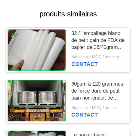
SITE
produits similaires
PRIVACY
POLICY
32 / l'emballage blanc
de petit pain de FDA de
papier de 35/40grams
MG emballage pour
Négociable MOQ:1 tonne pour la taille spéciale
emballer ébrèche
CONTACT
60gsm à 120 grammes
de force dure de petit
pain non-enduit de
papier d'emballage
Négociable MOQ:1 tonne
blanchi pour le sac
CONTACT
d'épicerie
Le papier blanc