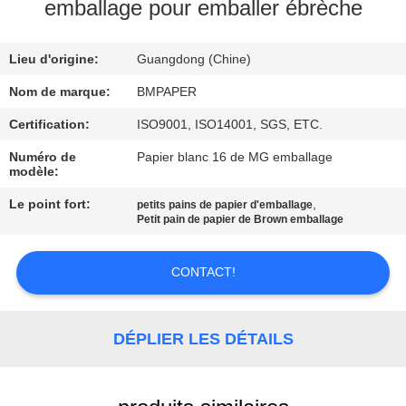
emballage pour emballer ébrèche
CONTRÔLE
Lieu d'origine:
Guangdong (Chine)
DE
QUALITÉ
Nom de marque:
BMPAPER
Certification:
ISO9001, ISO14001, SGS, ETC.
CONTACTEZ-
Numéro de
Papier blanc 16 de MG emballage
modèle:
NOUS
Le point fort:
,
petits pains de papier d'emballage
Petit pain de papier de Brown emballage
NOUVELLES
CONTACT!
CAS
DÉPLIER LES DÉTAILS
PLAN
DU