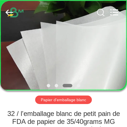
2026
GUANGZHOU
BMPAPER
CO.,
LTD..
All
Rights
Reserved.
MAISON
PRODUITS
AU
SUJET
DE
NOUS
Papier d'emballage blanc
VISITE
32 / l'emballage blanc de petit pain de
D'USINE
FDA de papier de 35/40grams MG