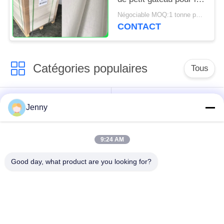
cuisine de boulangerie
Négociable MOQ:1 tonne pour la taille commune et 10 tonnes pour la taille spéciale
usine 31 - 38gsm
CONTACT
Catégories populaires
Tous
papier d'emballage
petit pain brun de
Jenny
blanc
papier d'emballage
9:24 AM
panneau de
revêtement de papier
Papier enduit de PE
Good day, what product are you looking for?
d'emballage
papier offset
Papier d'art de lustre