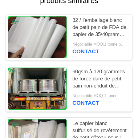
produits similaires
SITE
32 / l'emballage blanc
PRIVACY
de petit pain de FDA de
POLICY
papier de 35/40grams
MG emballage pour
Négociable MOQ:1 tonne pour la taille spéciale
emballer ébrèche
CONTACT
60gsm à 120 grammes
de force dure de petit
pain non-enduit de
papier d'emballage
Négociable MOQ:1 tonne
blanchi pour le sac
CONTACT
d'épicerie
Le papier blanc
sulfurisé de revêtement
de petit gâteau pour la