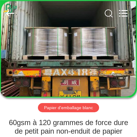
2026
GUANGZHOU
BMPAPER
CO.,
LTD..
All
Rights
Reserved.
MAISON
PRODUITS
AU
SUJET
DE
NOUS
Papier d'emballage blanc
VISITE
60gsm à 120 grammes de force dure
D'USINE
de petit pain non-enduit de papier