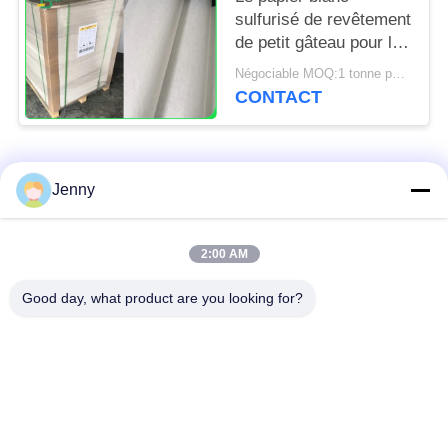
sulfurisé de revêtement
de petit gâteau pour la
cuisine de boulangerie
Négociable MOQ:1 tonne pour la taille commune et 10 tonnes pour la taille spéciale
usine 31 - 38gsm
CONTACT
Catégories populaires
Tous
Jenny
papier d'emballage
petit pain brun de
2:00 AM
blanc
papier d'emballage
Good day, what product are you looking for?
panneau de
revêtement de papier
Papier enduit de PE
d'emballage
papier offset
Papier d'art de lustre