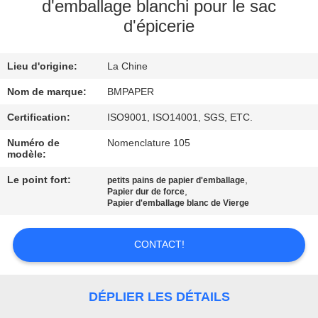
d'emballage blanchi pour le sac
d'épicerie
CONTRÔLE
DE
Lieu d'origine:
La Chine
QUALITÉ
Nom de marque:
BMPAPER
CONTACTEZ-
Certification:
ISO9001, ISO14001, SGS, ETC.
NOUS
Numéro de
Nomenclature 105
modèle:
Le point fort:
,
petits pains de papier d'emballage
NOUVELLES
,
Papier dur de force
Papier d'emballage blanc de Vierge
CAS
CONTACT!
PLAN
DÉPLIER LES DÉTAILS
DU