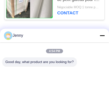
cuisine de boulangerie
Négociable MOQ:1 tonne pour la taille commune et 10 tonnes pour la taille spéciale
usine 31 - 38gsm
CONTACT
Catégories populaires
Tous
Jenny
papier d'emballage
petit pain brun de
4:54 PM
blanc
papier d'emballage
Good day, what product are you looking for?
panneau de
revêtement de papier
Papier enduit de PE
d'emballage
papier offset
Papier d'art de lustre