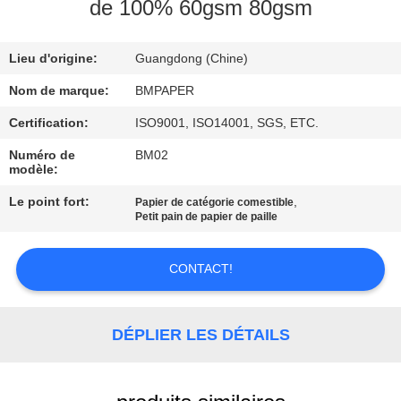
de 100% 60gsm 80gsm
CONTRÔLE
Lieu d'origine:
Guangdong (Chine)
DE
QUALITÉ
Nom de marque:
BMPAPER
Certification:
ISO9001, ISO14001, SGS, ETC.
CONTACTEZ-
Numéro de
BM02
modèle:
NOUS
Le point fort:
,
Papier de catégorie comestible
Petit pain de papier de paille
NOUVELLES
CONTACT!
CAS
DÉPLIER LES DÉTAILS
PLAN
DU