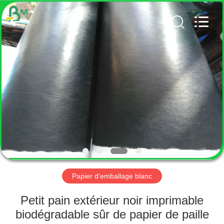
2026
GUANGZHOU
BMPAPER
CO.,
LTD..
All
Rights
Reserved.
MAISON
PRODUITS
AU
SUJET
DE
NOUS
Papier d'emballage blanc
VISITE
Petit pain extérieur noir imprimable
D'USINE
biodégradable sûr de papier de paille