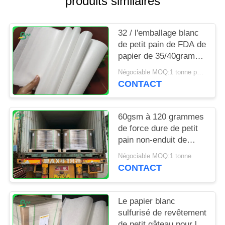
produits similaires
SITE
32 / l'emballage blanc
PRIVACY
de petit pain de FDA de
POLICY
papier de 35/40grams
MG emballage pour
Négociable MOQ:1 tonne pour la taille spéciale
emballer ébrèche
CONTACT
60gsm à 120 grammes
de force dure de petit
pain non-enduit de
papier d'emballage
Négociable MOQ:1 tonne
blanchi pour le sac
CONTACT
d'épicerie
Le papier blanc
sulfurisé de revêtement
de petit gâteau pour la