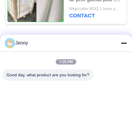
cuisine de boulangerie
Négociable MOQ:1 tonne pour la taille commune et 10 tonnes pour la taille spéciale
usine 31 - 38gsm
CONTACT
Catégories populaires
Tous
Jenny
papier d'emballage
petit pain brun de
7:35 PM
blanc
papier d'emballage
Good day, what product are you looking for?
panneau de
revêtement de papier
Papier enduit de PE
d'emballage
papier offset
Papier d'art de lustre