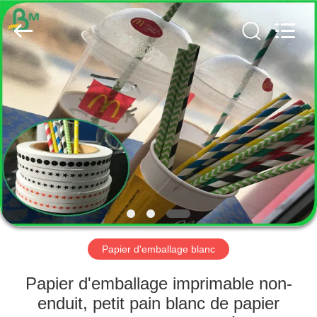
2026
GUANGZHOU
BMPAPER
CO.,
LTD..
All
Rights
Reserved.
MAISON
PRODUITS
AU
SUJET
DE
NOUS
Papier d'emballage blanc
VISITE
Papier d'emballage imprimable non-
D'USINE
enduit, petit pain blanc de papier