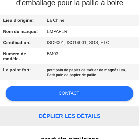
d'emballage pour la paille à boire
CONTRÔLE
Lieu d'origine:
La Chine
DE
QUALITÉ
Nom de marque:
BMPAPER
Certification:
ISO9001, ISO14001, SGS, ETC.
CONTACTEZ-
Numéro de
BM03
modèle:
NOUS
Le point fort:
,
petit pain de papier de métier de magnésium
Petit pain de papier de paille
NOUVELLES
CONTACT!
CAS
DÉPLIER LES DÉTAILS
PLAN
DU