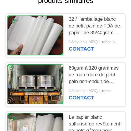
produits similaires
SITE
32 / l'emballage blanc
PRIVACY
de petit pain de FDA de
POLICY
papier de 35/40grams
MG emballage pour
Négociable MOQ:1 tonne pour la taille spéciale
emballer ébrèche
CONTACT
60gsm à 120 grammes
de force dure de petit
pain non-enduit de
papier d'emballage
Négociable MOQ:1 tonne
blanchi pour le sac
CONTACT
d'épicerie
Le papier blanc
sulfurisé de revêtement
de petit gâteau pour la