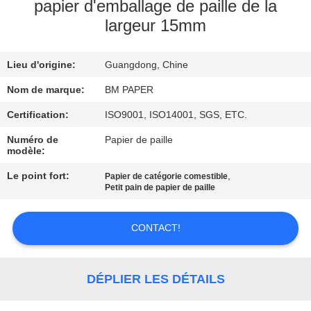
papier d'emballage de paille de la
largeur 15mm
CONTRÔLE
DE
Lieu d'origine:
Guangdong, Chine
QUALITÉ
Nom de marque:
BM PAPER
CONTACTEZ-
Certification:
ISO9001, ISO14001, SGS, ETC.
NOUS
Numéro de
Papier de paille
modèle:
Le point fort:
,
Papier de catégorie comestible
NOUVELLES
Petit pain de papier de paille
CAS
CONTACT!
PLAN
DÉPLIER LES DÉTAILS
DU