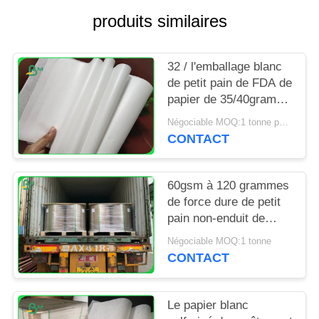
SITE
produits similaires
PRIVACY
32 / l'emballage blanc
POLICY
de petit pain de FDA de
papier de 35/40grams
MG emballage pour
Négociable MOQ:1 tonne pour la taille spéciale
emballer ébrèche
CONTACT
60gsm à 120 grammes
de force dure de petit
pain non-enduit de
papier d'emballage
Négociable MOQ:1 tonne
blanchi pour le sac
CONTACT
d'épicerie
Le papier blanc