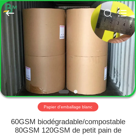
2026
GUANGZHOU
BMPAPER
CO.,
LTD..
All
Rights
Reserved.
MAISON
PRODUITS
AU
SUJET
DE
NOUS
Papier d'emballage blanc
VISITE
60GSM biodégradable/compostable
D'USINE
80GSM 120GSM de petit pain de