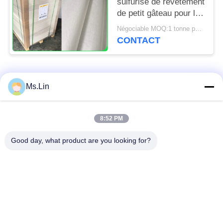
sulfurisé de revêtement
de petit gâteau pour la
cuisine de boulangerie
Négociable MOQ:1 tonne pour la taille commune et 10 tonnes pour la taille spéciale
usine 31 - 38gsm
CONTACT
Catégories populaires
Tous
Ms.Lin
papier d'emballage
petit pain brun de
8:52 PM
blanc
papier d'emballage
Good day, what product are you looking for?
panneau de
revêtement de papier
Papier enduit de PE
d'emballage
papier offset
Papier d'art de lustre