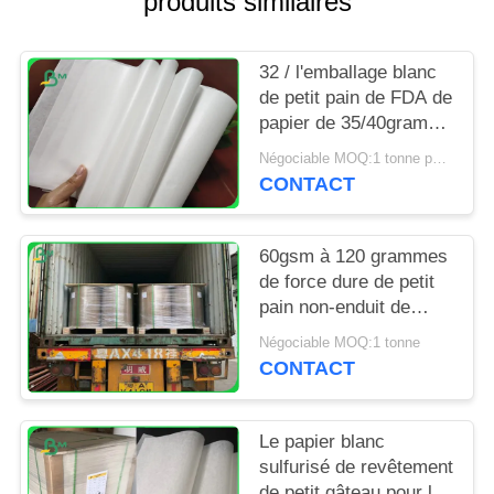
produits similaires
SITE
32 / l'emballage blanc
PRIVACY
de petit pain de FDA de
POLICY
papier de 35/40grams
MG emballage pour
Négociable MOQ:1 tonne pour la taille spéciale
emballer ébrèche
CONTACT
60gsm à 120 grammes
de force dure de petit
pain non-enduit de
papier d'emballage
Négociable MOQ:1 tonne
blanchi pour le sac
CONTACT
d'épicerie
Le papier blanc
sulfurisé de revêtement
de petit gâteau pour la