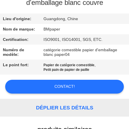
d'emballage blanc couvre
CONTRÔLE
Lieu d'origine:
Guangdong, Chine
DE
QUALITÉ
Nom de marque:
BMpaper
Certification:
ISO9001, ISO14001, SGS, ETC.
CONTACTEZ-
Numéro de
catégorie comestible papier d'emballage
modèle:
blanc paper04
NOUS
Le point fort:
,
Papier de catégorie comestible
Petit pain de papier de paille
NOUVELLES
CONTACT!
CAS
DÉPLIER LES DÉTAILS
PLAN
DU