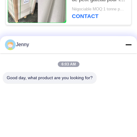
cuisine de boulangerie
Négociable MOQ:1 tonne pour la taille commune et 10 tonnes pour la taille spéciale
usine 31 - 38gsm
CONTACT
Catégories populaires
Tous
Jenny
papier d'emballage
petit pain brun de
6:03 AM
blanc
papier d'emballage
Good day, what product are you looking for?
panneau de
revêtement de papier
Papier enduit de PE
d'emballage
papier offset
Papier d'art de lustre