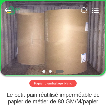
2026
GUANGZHOU
BMPAPER
CO.,
LTD..
All
Rights
Reserved.
MAISON
PRODUITS
AU
SUJET
DE
NOUS
Papier d'emballage blanc
VISITE
Le petit pain réutilisé imperméable de
D'USINE
papier de métier de 80 GM/M/papier