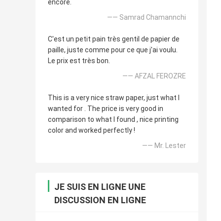
encore.
—— Samrad Chamannchi
C'est un petit pain très gentil de papier de
paille, juste comme pour ce que j'ai voulu.
Le prix est très bon.
—— AFZAL FEROZRE
This is a very nice straw paper, just what I
wanted for . The price is very good in
comparison to what I found , nice printing
color and worked perfectly !
—— Mr. Lester
JE SUIS EN LIGNE UNE
DISCUSSION EN LIGNE