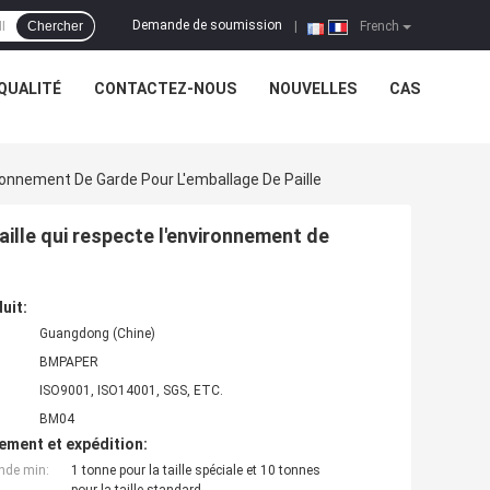
Demande de soumission
Chercher
|
French
QUALITÉ
CONTACTEZ-NOUS
NOUVELLES
CAS
onnement De Garde Pour L'emballage De Paille
ille qui respecte l'environnement de
uit:
Guangdong (Chine)
BMPAPER
ISO9001, ISO14001, SGS, ETC.
BM04
ement et expédition:
nde min:
1 tonne pour la taille spéciale et 10 tonnes