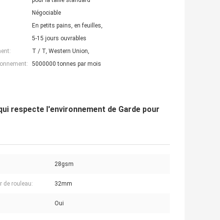
pour la taille standard
Négociable
En petits pains, en feuilles,
5-15 jours ouvrables
ent:
T / T, Western Union,
ionnement:
5000000 tonnes par mois
qui respecte l'environnement de Garde pour
28gsm
r de rouleau:
32mm
Oui