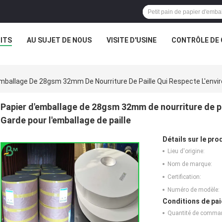
ITS
AU SUJET DE NOUS
VISITE D'USINE
CONTRÔLE DE 
mballage De 28gsm 32mm De Nourriture De Paille Qui Respecte L'envir
Papier d'emballage de 28gsm 32mm de nourriture de pa
Garde pour l'emballage de paille
Détails sur le prod
Lieu d'origine:
Nom de marque:
Certification:
Numéro de modèle:
Conditions de pai
Quantité de comma