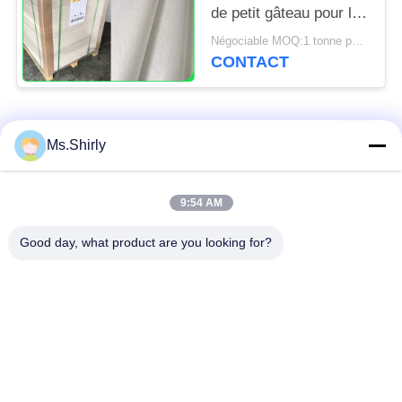
de petit gâteau pour la
cuisine de boulangerie
Négociable MOQ:1 tonne pour la taille commune et 10 tonnes pour la taille spéciale
usine 31 - 38gsm
CONTACT
Catégories populaires
Tous
Ms.Shirly
papier d'emballage
petit pain brun de
9:54 AM
blanc
papier d'emballage
Good day, what product are you looking for?
panneau de
revêtement de papier
Papier enduit de PE
d'emballage
papier offset
Papier d'art de lustre