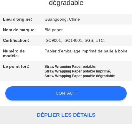
dégradable
CONTRÔLE
Lieu d'origine:
Guangdong, Chine
DE
QUALITÉ
Nom de marque:
BM paper
Certification:
ISO9001, ISO14001, SGS, ETC.
CONTACTEZ-
Numéro de
Papier d'emballage imprimé de paille à boire
modèle:
NOUS
Le point fort:
,
Straw Wrapping Paper potable
,
Straw Wrapping Paper potable imprimé
NOUVELLES
Straw Wrapping Paper potable dégradable
CONTACT!
CAS
PLAN
DÉPLIER LES DÉTAILS
DU