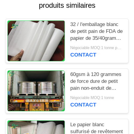
SITE
produits similaires
PRIVACY
32 / l'emballage blanc
POLICY
de petit pain de FDA de
papier de 35/40grams
MG emballage pour
Négociable MOQ:1 tonne pour la taille spéciale
emballer ébrèche
CONTACT
60gsm à 120 grammes
de force dure de petit
pain non-enduit de
papier d'emballage
Négociable MOQ:1 tonne
blanchi pour le sac
CONTACT
d'épicerie
Le papier blanc
sulfurisé de revêtement