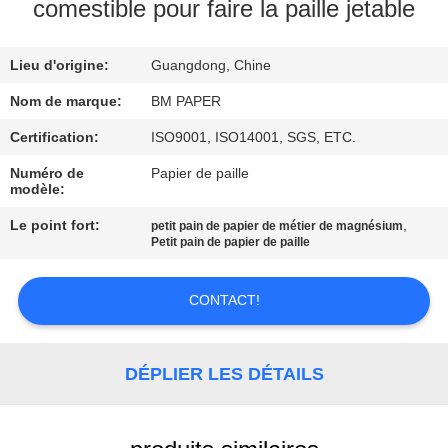
comestible pour faire la paille jetable
CONTRÔLE
Lieu d'origine:
Guangdong, Chine
DE
QUALITÉ
Nom de marque:
BM PAPER
Certification:
ISO9001, ISO14001, SGS, ETC.
CONTACTEZ-
Numéro de
Papier de paille
modèle:
NOUS
Le point fort:
,
petit pain de papier de métier de magnésium
Petit pain de papier de paille
NOUVELLES
CONTACT!
CAS
DÉPLIER LES DÉTAILS
PLAN
DU