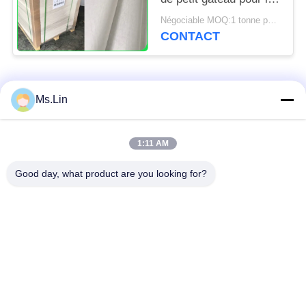
cuisine de boulangerie
Négociable MOQ:1 tonne pour la taille commune et 10 tonnes pour la taille spéciale
usine 31 - 38gsm
CONTACT
Catégories populaires
Tous
Ms.Lin
papier d'emballage
petit pain brun de
1:11 AM
blanc
papier d'emballage
Good day, what product are you looking for?
panneau de
revêtement de papier
Papier enduit de PE
d'emballage
papier offset
Papier d'art de lustre