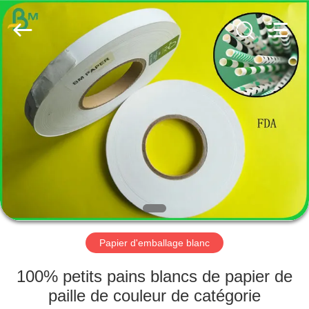
2026
GUANGZHOU
BMPAPER
CO.,
LTD..
All
Rights
Reserved.
MAISON
PRODUITS
AU
SUJET
DE
NOUS
Papier d'emballage blanc
VISITE
100% petits pains blancs de papier de
D'USINE
paille de couleur de catégorie