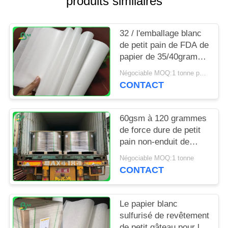
produits similaires
SITE
32 / l'emballage blanc
PRIVACY
de petit pain de FDA de
POLICY
papier de 35/40grams
MG emballage pour
Négociable MOQ:1 tonne pour la taille spéciale
emballer ébrèche
CONTACT
60gsm à 120 grammes
de force dure de petit
pain non-enduit de
papier d'emballage
Négociable MOQ:1 tonne
blanchi pour le sac
CONTACT
d'épicerie
Le papier blanc
sulfurisé de revêtement
de petit gâteau pour la