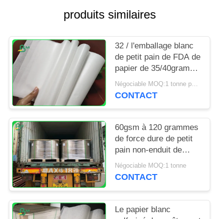
SITE
produits similaires
PRIVACY
32 / l'emballage blanc
POLICY
de petit pain de FDA de
papier de 35/40grams
MG emballage pour
Négociable MOQ:1 tonne pour la taille spéciale
emballer ébrèche
CONTACT
60gsm à 120 grammes
de force dure de petit
pain non-enduit de
papier d'emballage
Négociable MOQ:1 tonne
blanchi pour le sac
CONTACT
d'épicerie
Le papier blanc