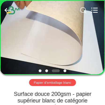
2026
GUANGZHOU
BMPAPER
CO.,
LTD..
All
Rights
Reserved.
MAISON
PRODUITS
AU
SUJET
DE
NOUS
Papier d'emballage blanc
VISITE
Surface douce 200gsm - papier
D'USINE
supérieur blanc de catégorie