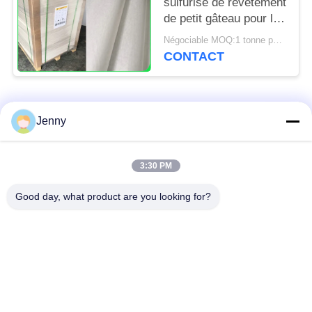
sulfurisé de revêtement
de petit gâteau pour la
cuisine de boulangerie
Négociable MOQ:1 tonne pour la taille commune et 10 tonnes pour la taille spéciale
usine 31 - 38gsm
CONTACT
Catégories populaires
Tous
Jenny
papier d'emballage
petit pain brun de
3:30 PM
blanc
papier d'emballage
Good day, what product are you looking for?
panneau de
revêtement de papier
Papier enduit de PE
d'emballage
papier offset
Papier d'art de lustre