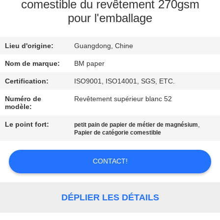
comestible du revêtement 270gsm
pour l'emballage
CONTRÔLE
DE
Lieu d'origine:
Guangdong, Chine
QUALITÉ
Nom de marque:
BM paper
CONTACTEZ-
Certification:
ISO9001, ISO14001, SGS, ETC.
NOUS
Numéro de
Revêtement supérieur blanc 52
modèle:
Le point fort:
,
petit pain de papier de métier de magnésium
NOUVELLES
Papier de catégorie comestible
CAS
CONTACT!
PLAN
DÉPLIER LES DÉTAILS
DU