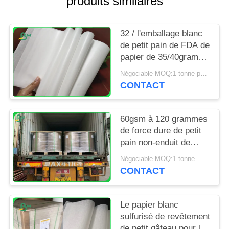
produits similaires
SITE
32 / l'emballage blanc
PRIVACY
de petit pain de FDA de
POLICY
papier de 35/40grams
MG emballage pour
Négociable MOQ:1 tonne pour la taille spéciale
emballer ébrèche
CONTACT
60gsm à 120 grammes
de force dure de petit
pain non-enduit de
papier d'emballage
Négociable MOQ:1 tonne
blanchi pour le sac
CONTACT
d'épicerie
Le papier blanc
sulfurisé de revêtement
de petit gâteau pour la