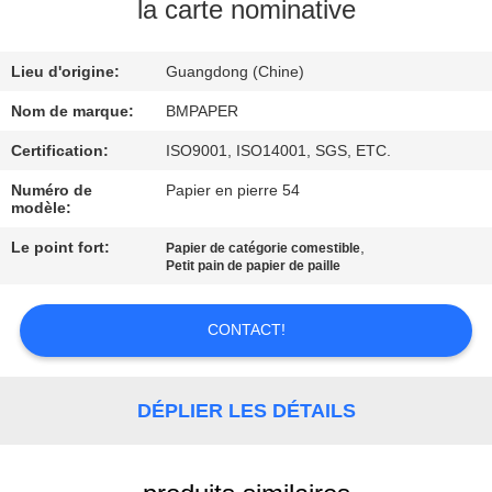
la carte nominative
CONTRÔLE
Lieu d'origine:
Guangdong (Chine)
DE
QUALITÉ
Nom de marque:
BMPAPER
Certification:
ISO9001, ISO14001, SGS, ETC.
CONTACTEZ-
Numéro de
Papier en pierre 54
modèle:
NOUS
Le point fort:
,
Papier de catégorie comestible
Petit pain de papier de paille
NOUVELLES
CONTACT!
CAS
DÉPLIER LES DÉTAILS
PLAN
DU