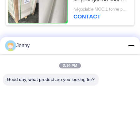
cuisine de boulangerie
Négociable MOQ:1 tonne pour la taille commune et 10 tonnes pour la taille spéciale
usine 31 - 38gsm
CONTACT
Catégories populaires
Tous
Jenny
papier d'emballage
petit pain brun de
2:16 PM
blanc
papier d'emballage
Good day, what product are you looking for?
panneau de
revêtement de papier
Papier enduit de PE
d'emballage
papier offset
Papier d'art de lustre