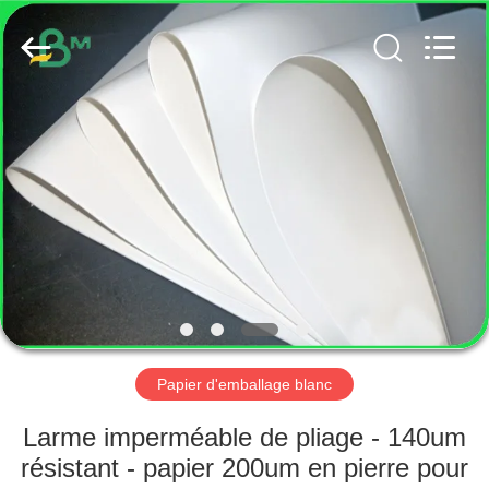
2026
GUANGZHOU
BMPAPER
CO.,
LTD..
All
Rights
Reserved.
MAISON
PRODUITS
AU
SUJET
DE
NOUS
Papier d'emballage blanc
VISITE
Larme imperméable de pliage - 140um
D'USINE
résistant - papier 200um en pierre pour