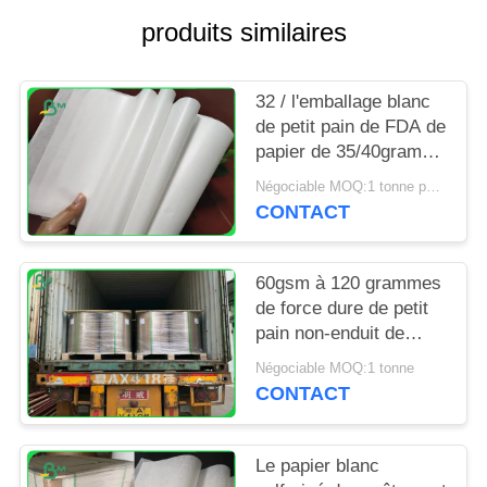
SITE
produits similaires
PRIVACY
32 / l'emballage blanc
POLICY
de petit pain de FDA de
papier de 35/40grams
MG emballage pour
Négociable MOQ:1 tonne pour la taille spéciale
emballer ébrèche
CONTACT
60gsm à 120 grammes
de force dure de petit
pain non-enduit de
papier d'emballage
Négociable MOQ:1 tonne
blanchi pour le sac
CONTACT
d'épicerie
Le papier blanc