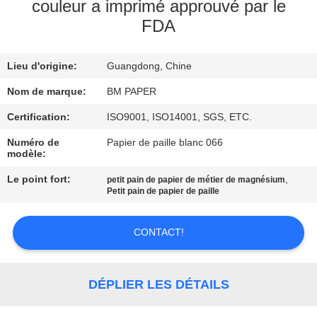
couleur a imprimé approuvé par le
FDA
CONTRÔLE
DE
Lieu d'origine:
Guangdong, Chine
QUALITÉ
Nom de marque:
BM PAPER
CONTACTEZ-
Certification:
ISO9001, ISO14001, SGS, ETC.
NOUS
Numéro de
Papier de paille blanc 066
modèle:
Le point fort:
,
petit pain de papier de métier de magnésium
NOUVELLES
Petit pain de papier de paille
CAS
CONTACT!
PLAN
DÉPLIER LES DÉTAILS
DU