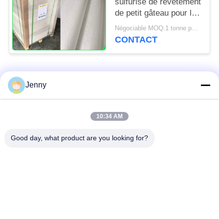
sulfurisé de revêtement
de petit gâteau pour la
cuisine de boulangerie
Négociable MOQ:1 tonne pour la taille commune et 10 tonnes pour la taille spéciale
usine 31 - 38gsm
CONTACT
Catégories populaires
Tous
Jenny
papier d'emballage
petit pain brun de
10:34 AM
blanc
papier d'emballage
Good day, what product are you looking for?
panneau de
revêtement de papier
Papier enduit de PE
d'emballage
papier offset
Papier d'art de lustre