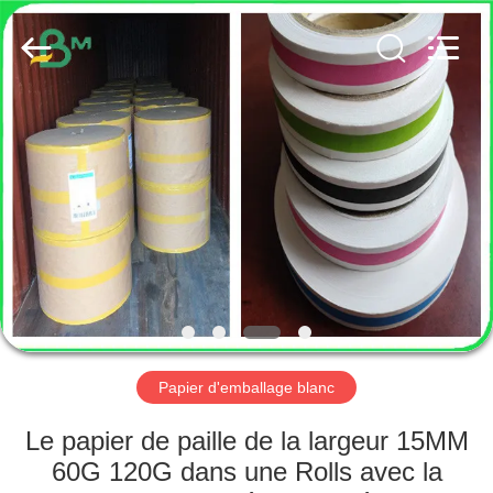
2026
GUANGZHOU
BMPAPER
CO.,
LTD..
All
Rights
Reserved.
MAISON
PRODUITS
AU
SUJET
DE
NOUS
Papier d'emballage blanc
VISITE
Le papier de paille de la largeur 15MM
D'USINE
60G 120G dans une Rolls avec la